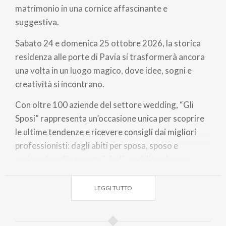
matrimonio in una cornice affascinante e
suggestiva.
Sabato 24 e domenica 25 ottobre 2026, la storica
residenza alle porte di Pavia si trasformerà ancora
una volta in un luogo magico, dove idee, sogni e
creatività si incontrano.
Con oltre 100 aziende del settore wedding, “Gli
Sposi” rappresenta un’occasione unica per scoprire
le ultime tendenze e ricevere consigli dai migliori
professionisti: dagli abiti per sposa, sposo e
cerimonia agli accessori, fedi, wedding planner,
bomboniere personalizzate, location, catering,
fotografi, make-up artist, flower designer, auto
LEGGI TUTTO
d’epoca, musica e molto altro.
A fare da cornice a questo weekend ricco di