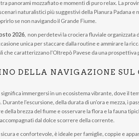
 tra panorami mozzafiato e momenti di puro relax. La provin
scenari naturalistici più suggestivi della Pianura Padana e
oprirlo se non navigando il Grande Fiume.
osto 2026
, non perdetevi la crociera fluviale organizzata
casione unica per staccare dalla routine e ammirare la ricc
ali che caratterizzano l'Oltrepò Pavese da una prospettiva p
CINO DELLA NAVIGAZIONE SUL
 significa immergersi in un ecosistema vibrante, dove il t
 Durante l'escursione, della durata di un'ora e mezza, i pa
della brezza del fiume e osservare la flora e la fauna tipi
, accompagnati dal dolce scorrere della corrente.
sicura e confortevole, è ideale per famiglie, coppie e appas