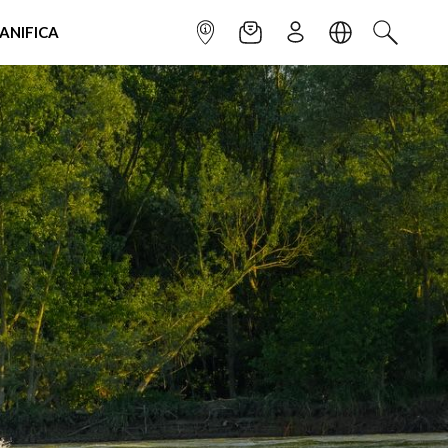
IANIFICA
INFOPOINT
NEWSLETTER
ISCRIVITI
LINGUA
CERCA