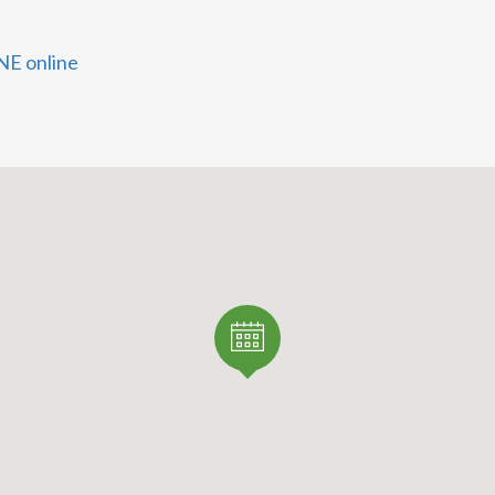
iciale: www.navigarefiumepo.it
E online
atsApp per info: +39 338 890 6161
portunità di scoprire il volto più autentico della provincia 
do per un pomeriggio all'insegna della bellezza e della tra
alare.