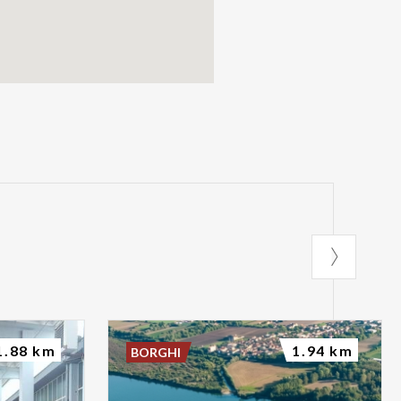
1.88 km
1.94 km
BORGHI