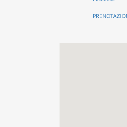
Sito web uff
PRENOTAZION
Contatto Wh
Non perdere l'op
aspettiamo a bor
solo il Po sa reg