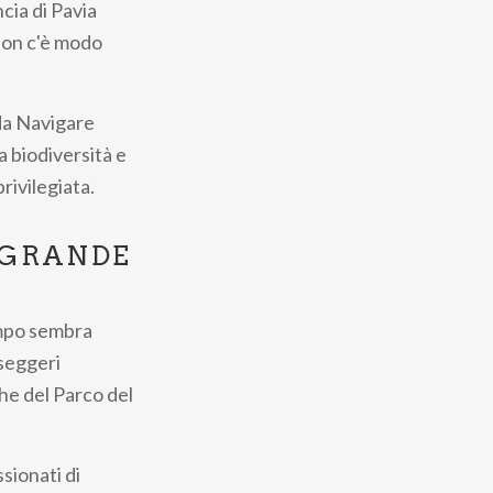
cia di Pavia
 non c'è modo
 da Navigare
a biodiversità e
rivilegiata.
 GRANDE
empo sembra
sseggeri
che del Parco del
sionati di