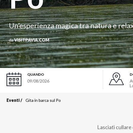
Un’esperienza magica tra natura e relax
da
VISITPAVIA.COM
QUANDO
D
09/08/2026
A
L
Eventi
Gita in barca sul Po
Briciole
di
Lasciati cullare
pane