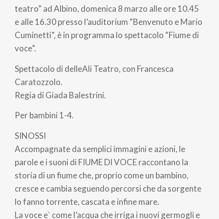
pane
teatro” ad Albino, domenica 8 marzo alle ore 10.45
e alle 16.30 presso l’auditorium “Benvenuto e Mario
Cuminetti”, è in programma lo spettacolo “Fiume di
voce”.
Spettacolo di delleAli Teatro, con Francesca
Caratozzolo.
Regia di Giada Balestrini.
Per bambini 1-4.
SINOSSI
Accompagnate da semplici immagini e azioni, le
parole e i suoni di FIUME DI VOCE raccontano la
storia di un fiume che, proprio come un bambino,
cresce e cambia seguendo percorsi che da sorgente
lo fanno torrente, cascata e infine mare.
La voce e` come l’acqua che irriga i nuovi germogli e