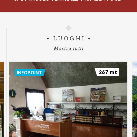
Per informazioni: tel. 035.4243079, da lunedì a
venerdì dalle ore 9.00 alle ore 15.00
LUOGHI
Mostra tutti
267 mt
INFOPOINT