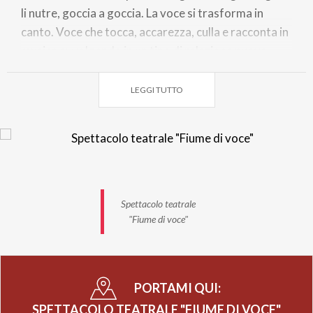
li nutre, goccia a goccia. La voce si trasforma in
canto. Voce che tocca, accarezza, culla e racconta in
musica avvolgendo in un tipo di relazione nuova,
fatta di vibrazioni e ricca di sfumature e vitalita`.
LEGGI TUTTO
La textura musicale dello spettacolo si ispira alla
Music Learning Theory di Edwing Gordon
COSTO
5,00€ posto unico
PER L'ACQUISTO
Spettacolo teatrale
-Prevendita >QUI<
"Fiume di voce"
-Biglietteria in auditorium Cuminetti il giorno dello
spettacolo, 30 minuti prima dell'ora di inizio.
PARCHEGGIO
PORTAMI QUI:
Ampio parcheggio gratuito adiacente.
SPETTACOLO TEATRALE "FIUME DI VOCE"