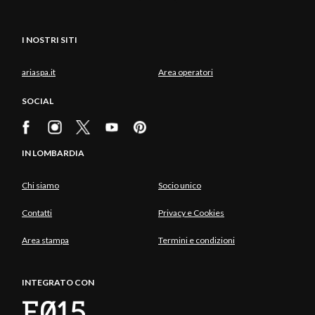
I NOSTRI SITI
ariaspa.it
Area operatori
SOCIAL
IN LOMBARDIA
Chi siamo
Socio unico
Contatti
Privacy e Cookies
Area stampa
Termini e condizioni
INTEGRATO CON