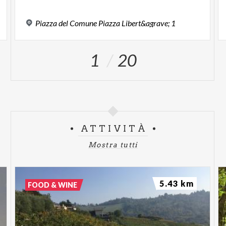
Piazza
del
Comune
Piazza
Libert&agrave;
1
1
20
ATTIVITÀ
Mostra tutti
5.43 km
FOOD & WINE