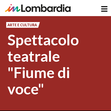
Salta
al
ARTE E CULTURA
contenuto
Spettacolo
principale
teatrale
"Fiume di
voce"