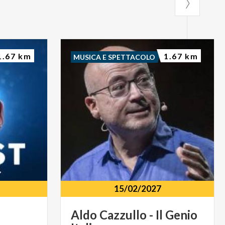
1.67 km
1.67 km
MUSICA E SPETTACOLO
15/02/2027
Aldo
Cazzullo
-
Il
Genio