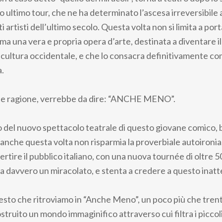
 ultimo tour, che ne ha determinato l’ascesa irreversibile 
 artisti dell’ultimo secolo. Questa volta non si limita a por
ma una vera e propria opera d’arte, destinata a diventare i
 cultura occidentale, e che lo consacra definitivamente c
.
e ragione, verrebbe da dire: “ANCHE MENO”.
lo del nuovo spettacolo teatrale di questo giovane comico, b
 anche questa volta non risparmia la proverbiale autoironia,
ivertire il pubblico italiano, con una nuova tournée di oltre 
a davvero un miracolato, e stenta a credere a questo inat
esto che ritroviamo in “Anche Meno”, un poco più che trent
struito un mondo immaginifico attraverso cui filtra i picco