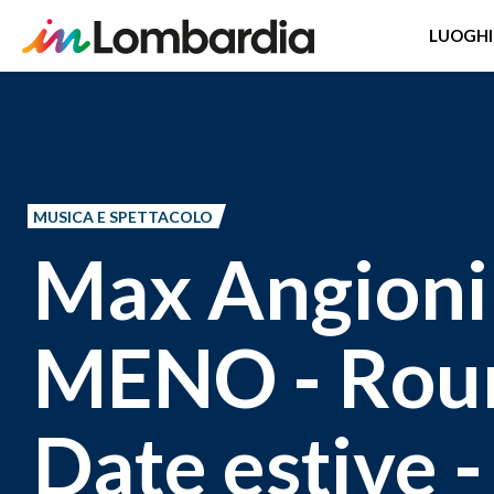
LUOGHI
Salta
al
contenuto
principale
MUSICA E SPETTACOLO
Max Angioni
MENO - Roun
Date estive 