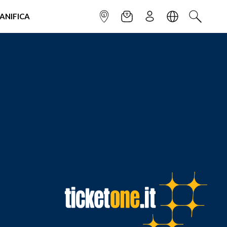
IANIFICA
INFOPOINT
NEWSLETTER
ISCRIVITI
LINGUA
CERCA