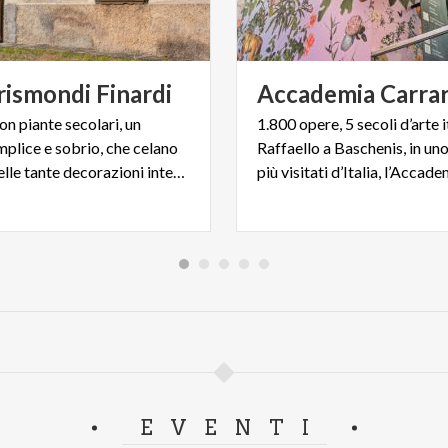
rismondi
Finardi
Accademia
Carra
n piante secolari, un
1.800 opere, 5 secoli d’arte i
mplice e sobrio, che celano
Raffaello a Baschenis, in un
lo sfarzo delle tante decorazioni interne
EVENTI