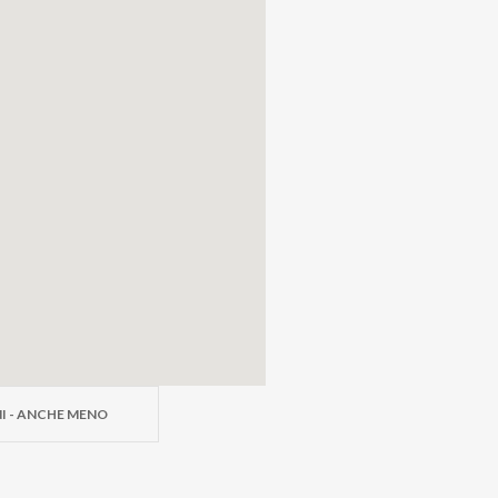
imo Settore
€
NI - ANCHE MENO