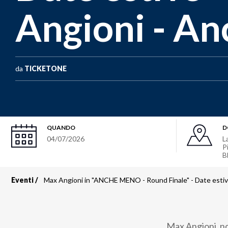
Angioni - A
da
TICKETONE
QUANDO
D
04/07/2026
L
P
B
Eventi
Max Angioni in "ANCHE MENO - Round Finale" - Date esti
Briciole
di
Max Angioni, non