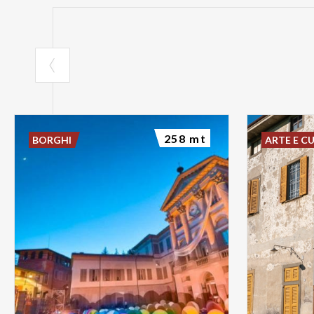
258 mt
BORGHI
ARTE E C