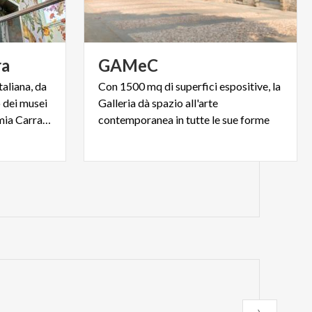
ra
GAMeC
taliana, da
Con 1500 mq di superfici espositive, la
o dei musei
Galleria dà spazio all'arte
più visitati d’Italia, l’Accademia Carrara di Bergamo
contemporanea in tutte le sue forme