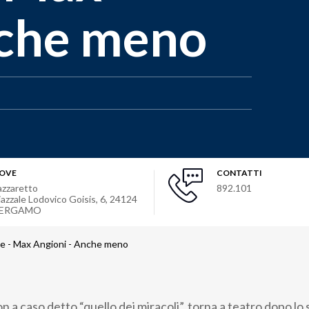
nche meno
OVE
CONTATTI
azzaretto
892.101
iazzale Lodovico Goisis, 6
,
24124
ERGAMO
ve - Max Angioni - Anche meno
 a caso detto “quello dei miracoli”, torna a teatro dopo lo 