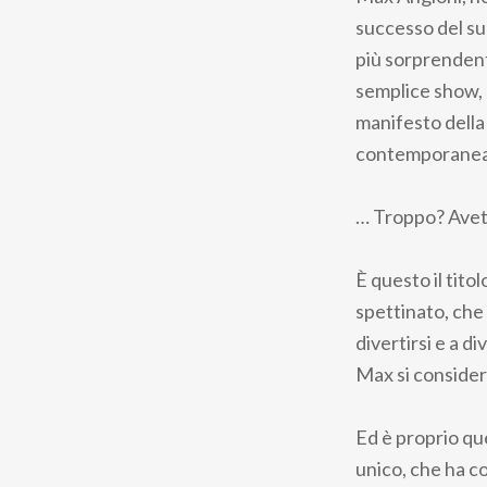
pane
successo del suo
più sorprendenti
semplice show, 
manifesto della
contemporanea
… Troppo? Avet
È questo il tito
spettinato, che
divertirsi e a d
Max si consider
Ed è proprio qu
unico, che ha co