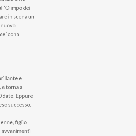
all’Olimpo dei
tare in scena un
l nuovo
ome icona
rillante e
 e torna a
50 date. Eppure
teso successo.
enne, figlio
li avvenimenti