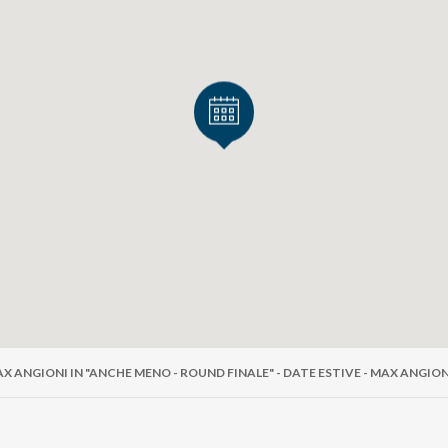
e
€ 35,00
Terzo Settore
€ 39,00
Secondo Settore
€ 45,00
Pr
X ANGIONI IN "ANCHE MENO - ROUND FINALE" - DATE ESTIVE - MAX ANGIO