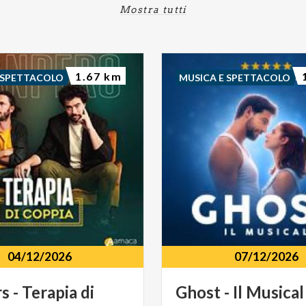
Mostra tutti
1.67 km
 SPETTACOLO
MUSICA E SPETTACOLO
04/12/2026
07/12/2026
rs
-
Terapia
di
Ghost
-
Il
Musical