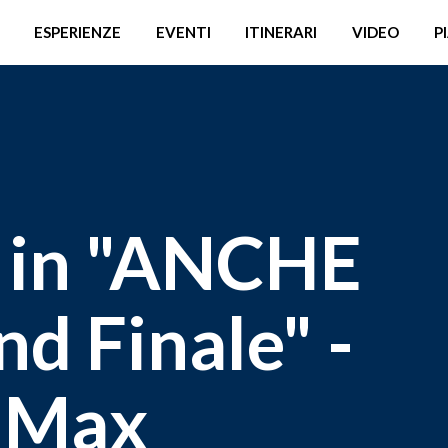
ESPERIENZE
EVENTI
ITINERARI
VIDEO
P
 in "ANCHE
d Finale" -
- Max