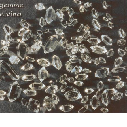
logia dei cristalli è una conseguenza delle condizioni chim
tenziali chimici, spazio a disposizione) che si sono realizz
stallo. In generale, quanto più un cristallo è ben formato e d
 più le condizioni di cristallizzazione si sono mantenute sta
nghi periodi di tempo (tempo geologico, da centinaia a migl
 si ritrovano cristalli compenetrati gli uni negli altri a f
zioni a “Y”. Si tratta di cristalli geminati, le cui modalità di 
cole variazioni molto localizzate delle condizioni chimico-fi
.
ositi vulcanici nel territorio selvinese scarta l’ipotesi di un
eziosi cristalli, ancorchè nell’immaginario collettivo perm
i apparati vulcanici in zona. Questa leggenda nasce dall’er
di quelle forme a imbuto ritrovabili ancora sul territorio di 
ine, dei veri e proprie “buche” coniche che si generano per