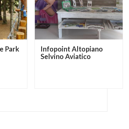
nseguenza della
tenuti.
e
Park
Infopoint Altopiano
Selvino Aviatico