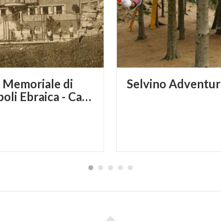
nerati. Il loro accumulo nel terreno non è altro che una co
e, dissoluzione della matrice rocciosa nella quale sono con
Memoriale di
Selvino
Adventur
Sciesopoli Ebraica - Casa dei Bambini di Selvino