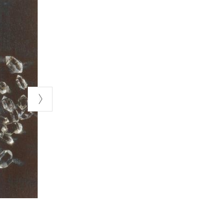
ico-fisiche
ate durante la
i grandi
bili e
iaia di anni).
ormare delle
crescita
siche di
’origine
anga la leggenda
rata
Selvino. Si
 progressiva