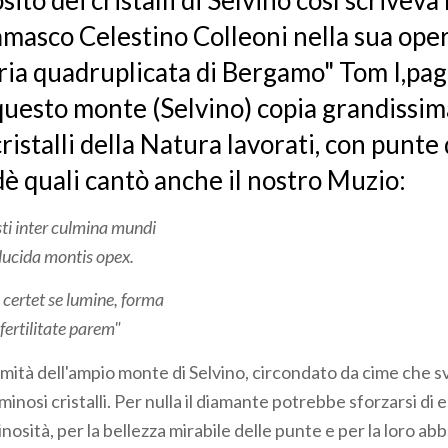
ito dei cristalli di Selvino così scriveva 
masco Celestino Colleoni nella sua oper
ria quadruplicata di Bergamo" Tom I,pag 
 questo monte (Selvino) copia grandissim
cristalli della Natura lavorati, con punte 
dè quali cantò anche il nostro Muzio:
sti inter culmina mundi
 lucida montis opex.
 certet se lumine, forma
fertilitate parem"
mità dell'ampio monte di Selvino, circondato da cime che s
minosi cristalli. Per nulla il diamante potrebbe sforzarsi di 
minosità, per la bellezza mirabile delle punte e per la loro a