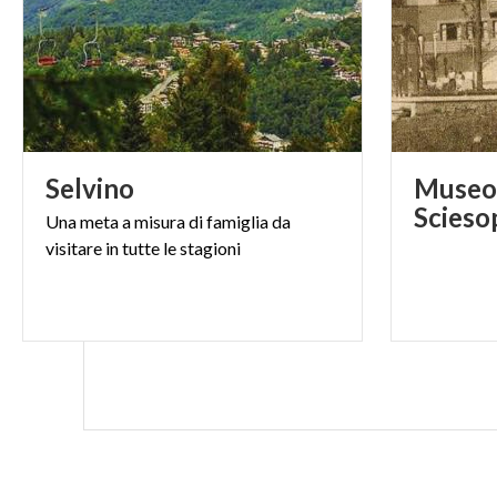
quali si sono ge
lenta alterazion
Selvino
Museo 
Una
meta
a
misura
di
famiglia
da
visitare
in
tutte
le
stagioni