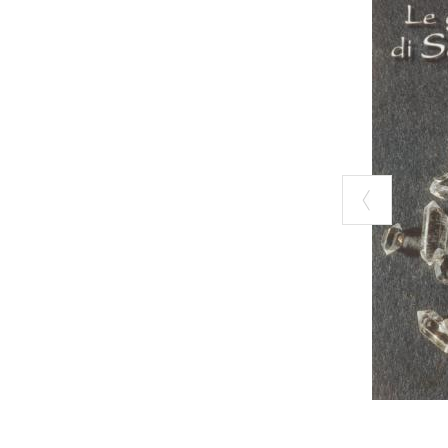
La diversa morfo
(temperatura, po
crescita del cri
dimensioni tanto
omogenee per lu
Infrequentemente
tipiche configura
risentono di pic
cristallizzazione
L’assenza di dep
vulcanica dei pr
dell’esistenza d
interpretazione 
tratta delle dol