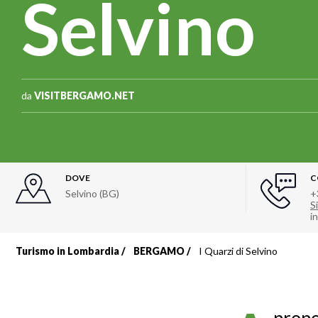
Selvino
da
VISITBERGAMO.NET
DOVE
C
Selvino (BG)
+
Si
i
Turismo in Lombardia
BERGAMO
I Quarzi di Selvino
Briciole
di