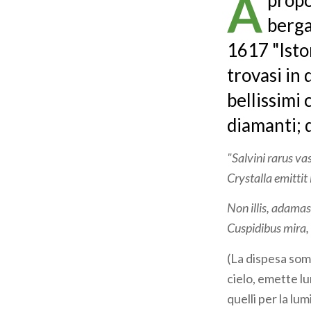
A
propos
pane
berga
1617 "Isto
trovasi in
bellissimi 
diamanti; 
"Salvini rarus va
Crystalla emittit
Non illis, adamas
Cuspidibus mira, 
(La dispesa som
cielo, emette lu
quelli per la lu