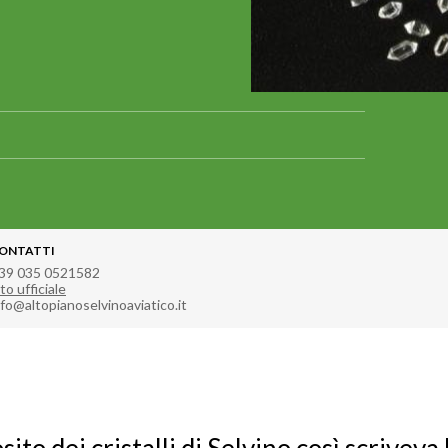
ONTATTI
39 035 0521582
to ufficiale
nfo@altopianoselvinoaviatico.it