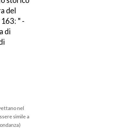
lo storico
a del
163: " -
a di
di
vettano nel
essere simile a
bbondanza)