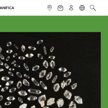
IANIFICA
INFOPOINT
NEWSLETTER
ISCRIVITI
LINGUA
CERCA