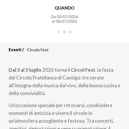
QUANDO
Da
03/07/2026
al
06/07/2026
Eventi
Circolo Fest
Briciole
di
Dal 3 al 5 luglio
2026 torna il
Circol Fest
, la festa
pane
del Circolo Fratellanza di Casnigo: tre serate
all'insegna della musica dal vivo, della buona cucina e
della convivialità.
Un'occasione speciale per ritrovarsi, condividere
momenti di amicizia e vivere il circolo in
un'atmosfera accogliente e festosa. Tra concerti,
aperitivi, degustazioni e cene su prenotazione, il