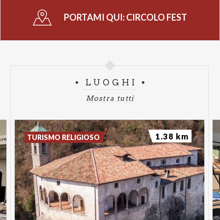
21.00 | Concerto: Bossa nova con Janotto Duende
PORTAMI QUI:
CIRCOLO FEST
Info e prenotazioni
whatsapp 035.740286
LUOGHI
Mostra tutti
1.38 km
TURISMO RELIGIOSO