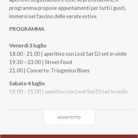
programma propone appuntamenti per tutti i gusti,
immersi nel fascino delle serate estive.
PROGRAMMA
Venerdì 3 luglio
18.00 - 21.00 | aperitivo con Lesli Sat DJ set in vinile
19.30 – 23.00 | Street Food
21.00 | Concerto: Triogenico Blues
Sabato 4 luglio
18.00 – 21.00 | aperitivo con Lesli Sat DJ set in vinile
19.30 – 23.00 | cena sotto il tralcio
21.00 | Concerto: Still Here con rock e blues
LEGGI TUTTO
Domenica 6 luglio
19.30 – 23.00 | Gocce di Fratellanza – Degustazione
vini