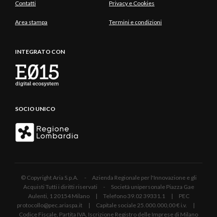
Contatti
Privacy e Cookies
Area stampa
Termini e condizioni
INTEGRATO CON
SOCIO UNICO
© Copyright Aria S.p.A. - Azienda Regionale per l'Innovazione e gli
Acquisti Tutti i diritti riservati - Società unipersonale Piazza Gae
Aulenti, 1 20154 Milano | Telefono 39.02 39331.1 | PEC
protocollo@pec.ariaspa.it | Capitale sociale 25.000.000,00 € i.v. |
Codice Fiscale, Partita IVA, Iscrizione Registro delle Imprese di Milano