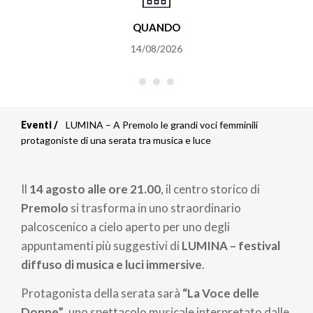
QUANDO
14/08/2026
Eventi
LUMINA – A Premolo le grandi voci femminili
Briciole
protagoniste di una serata tra musica e luce
di
Il
14 agosto alle ore 21.00
, il centro storico di
pane
Premolo
si trasforma in uno straordinario
palcoscenico a cielo aperto per uno degli
appuntamenti più suggestivi di
LUMINA – festival
diffuso di musica e luci immersive
.
Protagonista della serata sarà
“La Voce delle
Donne”
, uno spettacolo musicale interpretato dalle