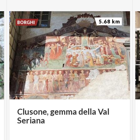
5.68 km
BORGHI
Clusone,
gemma
della
Val
Seriana