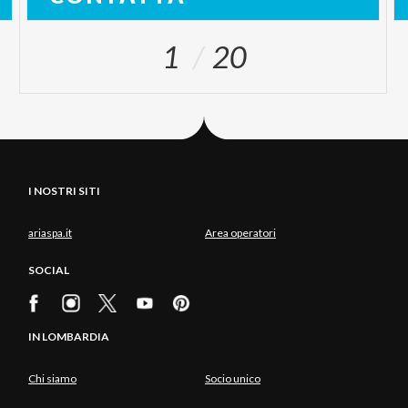
1
20
I NOSTRI SITI
ariaspa.it
Area operatori
SOCIAL
IN LOMBARDIA
Chi siamo
Socio unico