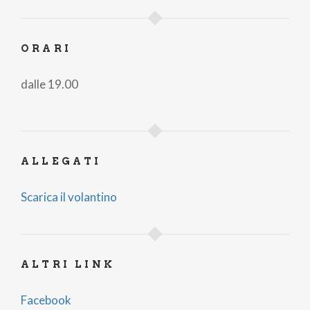
incontro, convivialità e scoperta del territorio.
Un appuntamento gratuito che unisce musica,
ORARI
emozioni e scenografie luminose in uno dei luoghi
più affascinanti della Valle Seriana.
dalle 19.00
Ingresso gratuito.
Attività realizzata con il contributo di Regione
Lombardia @in_lombardia
ALLEGATI
#inLombardia
Scarica il volantino
ALTRI LINK
Facebook