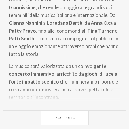
Giannissime
, che rende omaggio alle grandi voci
femminili della musica italiana e internazionale. Da
Gianna Nannini
a
Loredana Bertè
, da
Anna Oxa
a
Patty Pravo
, fino alle icone mondiali
Tina Turner
e
Patti Smith
, il concerto accompagnerà il pubblico in
un viaggio emozionante attraverso brani che hanno
fatto la storia.
La musica sarà valorizzata da un coinvolgente
concerto immersivo
, arricchito da
giochi di luce a
forte impatto scenico
che illumineranno il borgo e
creeranno un’atmosfera unica, dove spettacolo e
territorio si incontrano.
Per chi desidera vivere appieno la serata sarà
inoltre disponibile la
possibilità di cena dalle ore
LEGGI TUTTO
19.00
, trasformando l’evento in un’occasione di