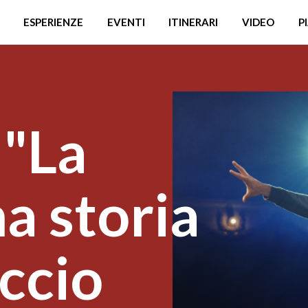
ESPERIENZE
EVENTI
ITINERARI
VIDEO
P
 "La
ma storia
iccio