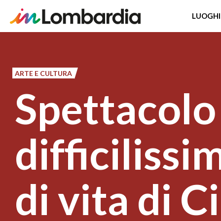
LUOGHI
Salta
al
contenuto
ARTE E CULTURA
principale
Spettacolo
difficilissi
di vita di C