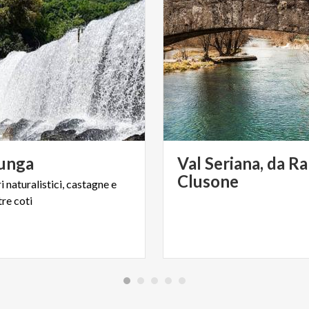
unga
Val Seriana, da Ra
Clusone
ri
naturalistici,
castagne
e
tre
coti