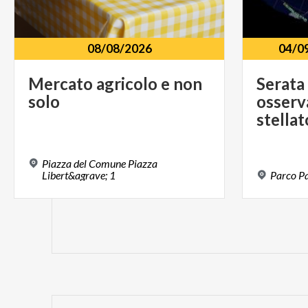
08/08/2026
04/0
Mercato
agricolo
e
non
Serata
solo
osserv
stellat
Piazza del Comune Piazza
Libert&agrave; 1
Parco
Pa