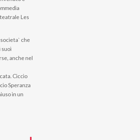
commedia
 teatrale Les
 societa` che
i suoi
orse, anche nel
cata. Ciccio
ccio Speranza
iuso in un