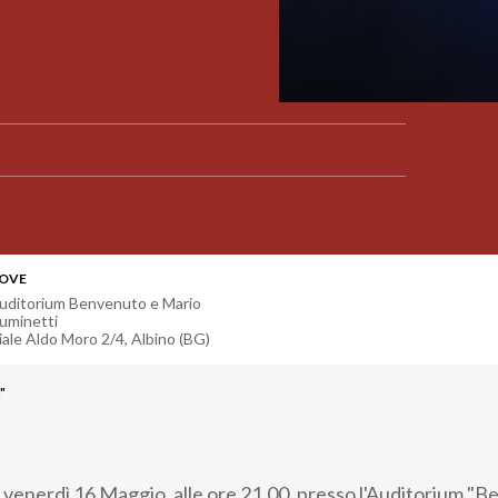
OVE
uditorium Benvenuto e Mario
uminetti
iale Aldo Moro 2/4, Albino (BG)
"
venerdì 16 Maggio, alle ore 21.00, presso l'Auditorium "