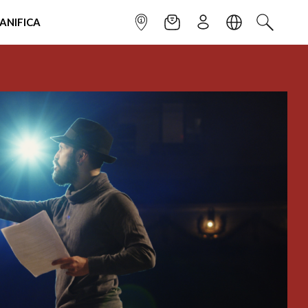
IANIFICA
INFOPOINT
NEWSLETTER
ISCRIVITI
LINGUA
CERCA