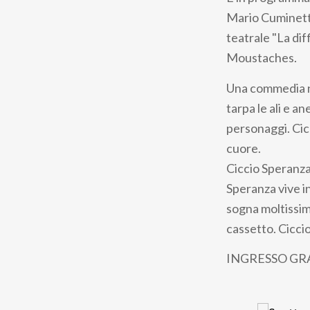
pane
Mario Cuminetti
teatrale "La dif
Moustaches.
Una commedia ne
tarpa le ali e a
personaggi. Cicc
cuore.
Ciccio Speranza
Speranza vive i
sogna moltissim
cassetto. Cicci
INGRESSO GR