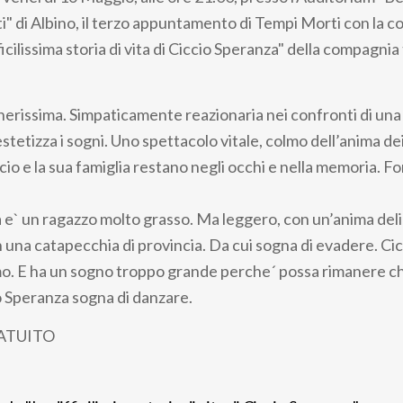
" di Albino, il terzo appuntamento di Tempi Morti con la 
ficilissima storia di vita di Ciccio Speranza" della compagnia
rissima. Simpaticamente reazionaria nei confronti di una
nestetizza i sogni. Uno spettacolo vitale, colmo dell’anima de
io e la sua famiglia restano negli occhi e nella memoria. F
 e` un ragazzo molto grasso. Ma leggero, con un’anima deli
n una catapecchia di provincia. Da cui sogna di evadere. Ci
o. E ha un sogno troppo grande perche´ possa rimanere ch
o Speranza sogna di danzare.
ATUITO