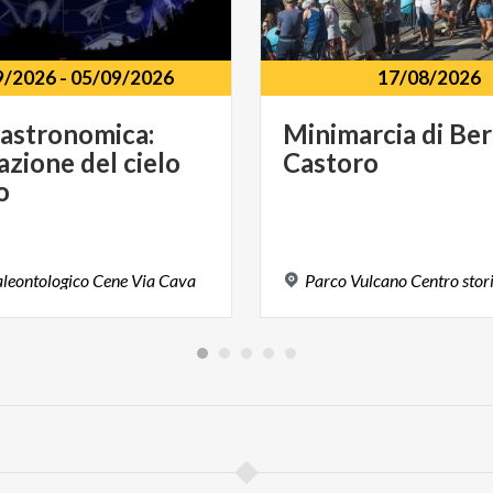
9/2026
-
05/09/2026
17/08/2026
 astronomica:
Minimarcia
di
Ber
azione del cielo
Castoro
o
leontologico
Cene
Via
Cava
Parco
Vulcano
Centro
stor