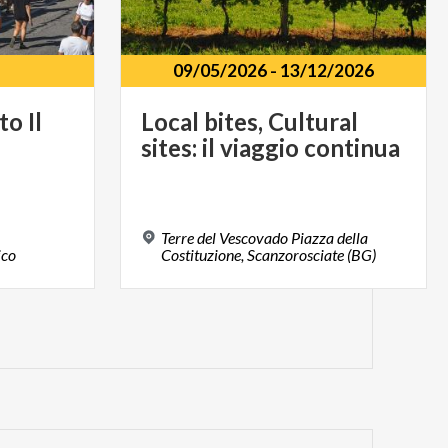
09/05/2026
-
13/12/2026
to
Il
Local
bites,
Cultural
sites:
il
viaggio
continua
Terre del Vescovado Piazza della
ico
Costituzione, Scanzorosciate (BG)