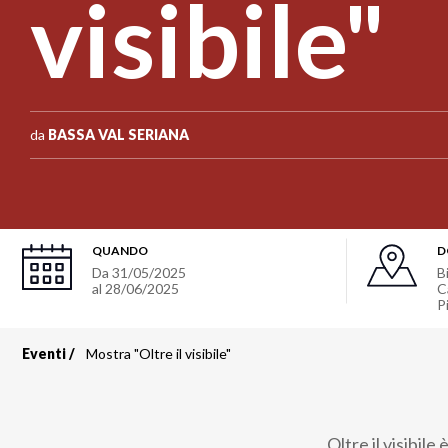
visibile"
da
BASSA VAL SERIANA
QUANDO
D
Da
31/05/2025
B
al
28/06/2025
C
P
Eventi
Mostra "Oltre il visibile"
Briciole
di
Oltre il visibil