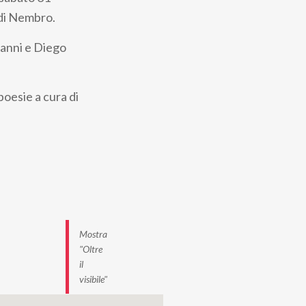
 di Nembro.
vanni e Diego
poesie a cura di
Mostra
"Oltre
il
visibile"