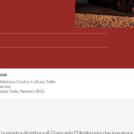
OVE
iblioteca Centro Cultura Tullio
arrara
iazza Italia
,
Nembro (BG)
e è la mostra di pittura di Giancarlo D’Ambrosio che inaugur