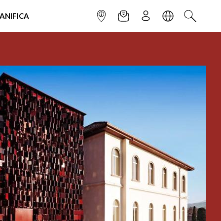
IANIFICA
INFOPOINT
NEWSLETTER
ISCRIVITI
LINGUA
CERCA