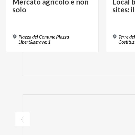
Mercato
agricolo
e
non
Local
b
solo
sites:
il
Piazza del Comune Piazza
Terre de
Libert&agrave; 1
Costituz