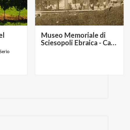
el
Museo Memoriale di
Sciesopoli Ebraica - Casa dei Bambini di Selvino
Serio