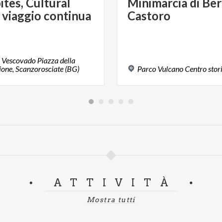
ites,
Cultural
Minimarcia
di
Ber
viaggio
continua
Castoro
l Vescovado Piazza della
ione, Scanzorosciate (BG)
Parco
Vulcano
Centro
stor
ATTIVITÀ
Mostra tutti