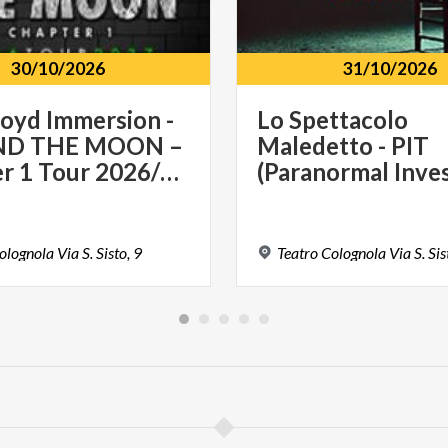
30/10/2026
31/10/2026
loyd Immersion -
Lo Spettacolo
ND THE MOON –
Maledetto - PIT
Chapter 1 Tour 2026/2027
olognola
Via
S.
Sisto,
9
Teatro
Colognola
Via
S.
Sis