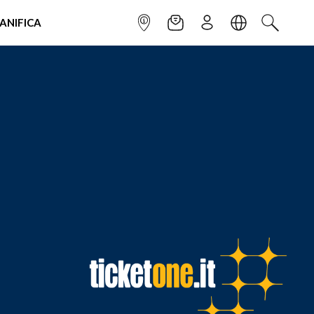
IANIFICA
INFOPOINT
NEWSLETTER
ISCRIVITI
LINGUA
CERCA