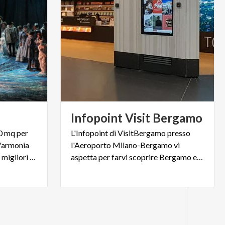
Infopoint
Visit
Bergamo
0 mq per
L'Infopoint di VisitBergamo presso
l'armonia
l'Aeroporto Milano-Bergamo vi
del suono è considerato fra i migliori d'Italia.
aspetta per farvi scoprire Bergamo e il suo territorio!