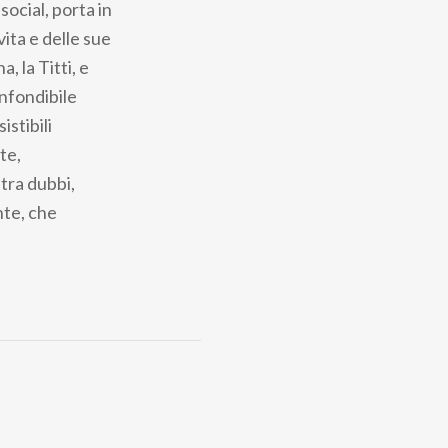
ocial, porta in
vita e delle sue
, la Titti, e
onfondibile
istibili
te,
 tra dubbi,
nte, che