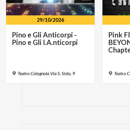
29/10/2026
Pino
e
Gli
Anticorpi
-
Pink F
Pino
e
Gli
I.A.nticorpi
BEYO
Teatro
Colognola
Via
S.
Sisto,
9
Teatro
C