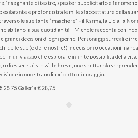
re, insegnante di teatro, speaker pubblicitario e fenomeno s
 esilarante e profondo tra le mille sfaccettature della sua 
traverso le sue tante “maschere” – il Karma, la Licia, la Nonna
i che abitano la sua quotidianità – Michele racconta con inc
 e grandi decisioni di ogni giorno. Personaggi surreali e irres
hi delle sue (e delle nostre!) indecisioni o occasioni manca
in un viaggio che esplora le infinite possibilità della vita,
ggio di essere sé stessi. In breve, uno spettacolo sorprende
cisione in uno straordinario atto di coraggio.
€ 28,75
Galleria
€ 28,75