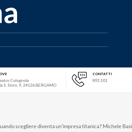
ma
OVE
CONTATTI
eatro Colognola
892.101
ia S. Sisto, 9
,
24126
BERGAMO
ando scegliere diventa un’impresa titanica? Michele Basil