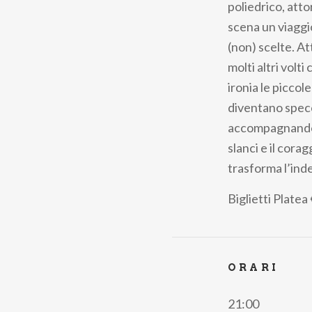
poliedrico, atto
scena un viaggio
(non) scelte. At
molti altri volt
ironia le piccole
diventano specc
accompagnandoci 
slanci e il cora
trasforma l’inde
Biglietti
Platea
ORARI
21:00