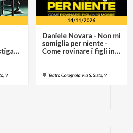
14/11/2026
Daniele Novara - Non mi
somiglia per niente -
(Paranormal Investigation Team)
Come rovinare i figli in 10 mosse
to,
9
Teatro
Colognola
Via
S.
Sisto,
9