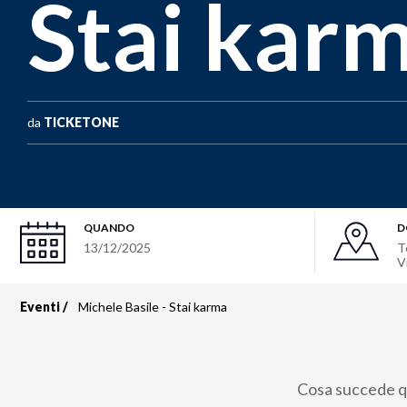
Stai kar
da
TICKETONE
QUANDO
D
13/12/2025
T
V
Eventi
Michele Basile - Stai karma
Briciole
di
Cosa succede qu
pane