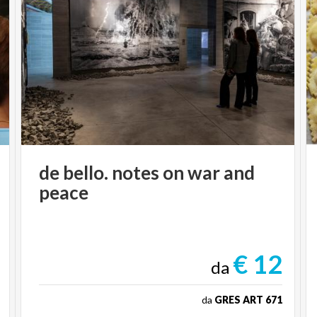
de
bello.
notes
on
war
and
peace
€ 12
da
da
GRES ART 671