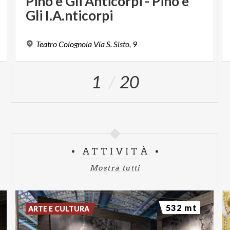
Pino
e
Gli
Anticorpi
-
Pino
e
Gli
I.A.nticorpi
Teatro
Colognola
Via
S.
Sisto,
9
1
20
ATTIVITÀ
Mostra tutti
532 mt
ARTE E CULTURA