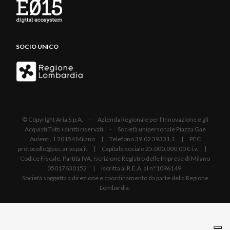
SOCIO UNICO
© Copyright Aria S.p.A. - Azienda Regionale per l'Innovazione e gli
Acquisti Tutti i diritti riservati - Società unipersonale Piazza Gae
Aulenti, 1 20154 Milano | Telefono 39.02 39331.1 | PEC
protocollo@pec.ariaspa.it | Capitale sociale 25.000.000,00 € i.v. |
Codice Fiscale, Partita IVA, Iscrizione Registro delle Imprese di Milano
05017630152 | Iscritta al R.E.A. al n°1096149.
Società soggetta a direzione e coordinamento da parte della Regione
Lombardia.