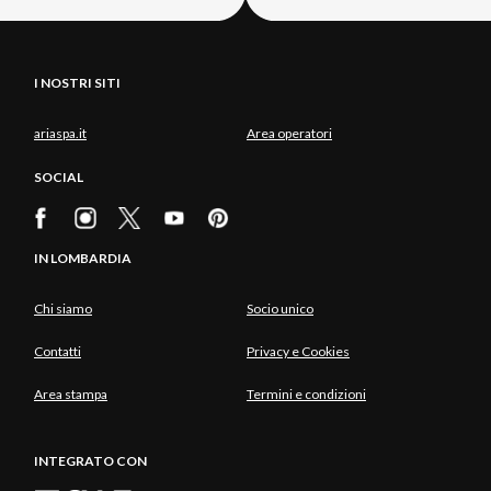
I NOSTRI SITI
ariaspa.it
Area operatori
SOCIAL
IN LOMBARDIA
Chi siamo
Socio unico
Contatti
Privacy e Cookies
Area stampa
Termini e condizioni
INTEGRATO CON