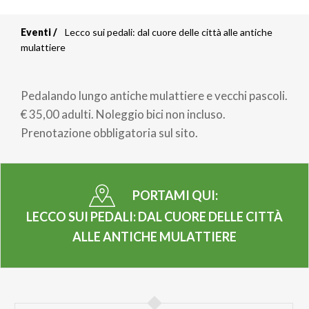
Eventi
Lecco sui pedali: dal cuore delle città alle antiche
Briciole
mulattiere
di
Pedalando lungo antiche mulattiere e vecchi pascoli.
pane
€ 35,00 adulti. Noleggio bici non incluso.
Prenotazione obbligatoria sul sito.
PORTAMI QUI:
LECCO SUI PEDALI: DAL CUORE DELLE CITTÀ
ALLE ANTICHE MULATTIERE