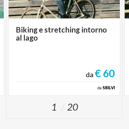
Biking
e
stretching
intorno
al
lago
€ 60
da
da
SBILVI
1
20