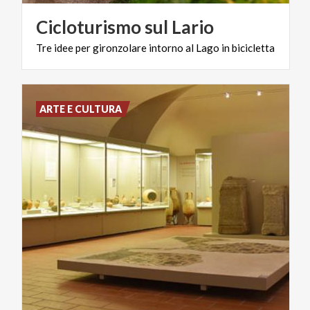
Cicloturismo
sul
Lario
Tre
idee
per
gironzolare
intorno
al
Lago
in
bicicletta
ARTE E CULTURA