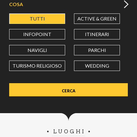
COSA
TUTTI
ACTIVE & GREEN
A
LATITUDINE
INFOPOINT
ITINERARI
LONGITUDINE
NAVIGLI
PARCHI
TURISMO RELIGIOSO
WEDDING
Value in decimal degrees. Use dot (.) as decimal separator.
LUOGHI