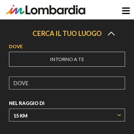
Salta
al
CERCA IL TUO LUOGO
contenuto
DOVE
principale
INTORNO A TE
DOVE
NEL RAGGIO DI
ORIGIN COORDINATES