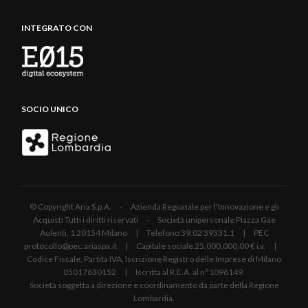
INTEGRATO CON
SOCIO UNICO
© Copyright Aria S.p.A. - Azienda Regionale per l'Innovazione e gli
Acquisti Tutti i diritti riservati - Società unipersonale Piazza Gae
Aulenti, 1 20154 Milano | Telefono 39.02 39331.1 | PEC
protocollo@pec.ariaspa.it | Capitale sociale 25.000.000,00 € i.v. |
Codice Fiscale, Partita IVA, Iscrizione Registro delle Imprese di Milano
05017630152 | Iscritta al R.E.A. al n°1096149.
Società soggetta a direzione e coordinamento da parte della Regione
Lombardia.