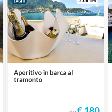
2.08 km
LAGHI
Aperitivo
in
barca
al
tramonto
€ 180
da