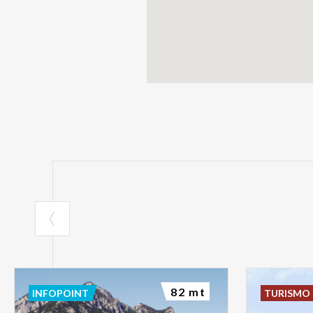
82 mt
INFOPOINT
TURISMO 