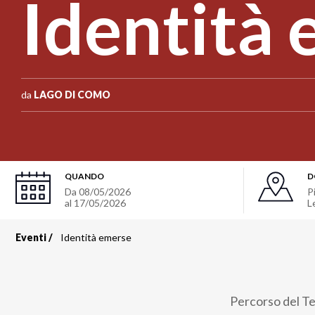
Identità
da
LAGO DI COMO
QUANDO
D
Da
08/05/2026
P
al
17/05/2026
L
Eventi
Identità emerse
Briciole
di
Percorso del Ter
pane