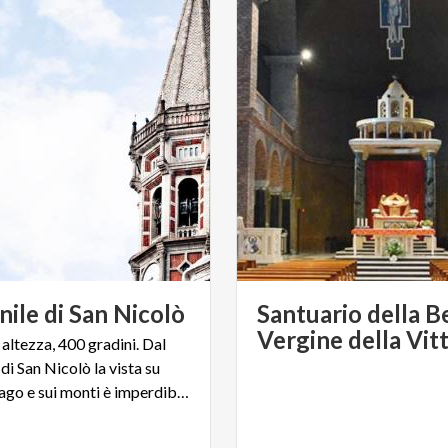
nile
di
San
Nicolò
Santuario della B
Vergine della Vit
 altezza, 400 gradini. Dal
i San Nicolò la vista su
Lecco, sul lago e sui monti è imperdibile