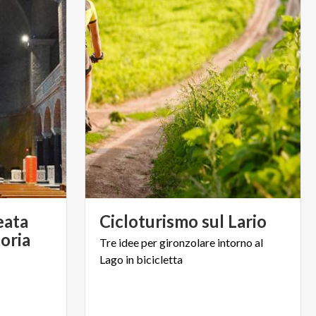
eata
Cicloturismo
sul
Lario
toria
Tre
idee
per
gironzolare
intorno
al
Lago
in
bicicletta