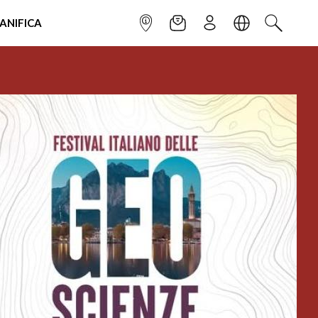
IANIFICA
INFOPOINT
NEWSLETTER
ISCRIVITI
LINGUA
CERCA