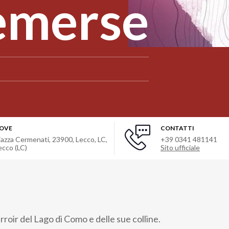
 emerse
OVE
CONTATTI
iazza Cermenati, 23900, Lecco, LC
,
+39 0341 481141
ecco (LC)
Sito ufficiale
roir del Lago di Como e delle sue colline.