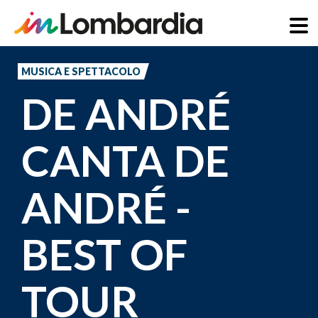
Salta
al
MUSICA E SPETTACOLO
contenuto
DE ANDRÉ
principale
CANTA DE
ANDRÉ -
BEST OF
TOUR