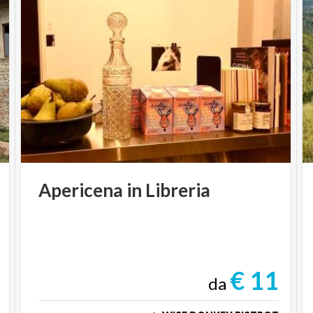
Apericena
in
Libreria
€ 11
da