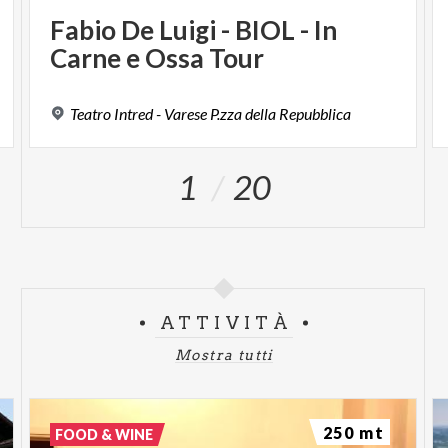
Fabio
De
Luigi
-
BIOL
-
In
Carne
e
Ossa
Tour
Teatro
Intred
-
Varese
P.zza
della
Repubblica
1
20
ATTIVITÀ
Mostra tutti
250 mt
FOOD & WINE