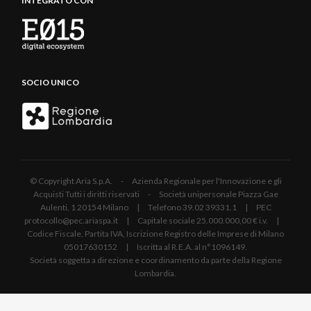
INTEGRATO CON
SOCIO UNICO
© Copyright Aria S.p.A. - Azienda Regionale per l'Innovazione e gli
Acquisti Tutti i diritti riservati - Società unipersonale Piazza Gae
Aulenti, 1 20154 Milano | Telefono 39.02 39331.1 | PEC
protocollo@pec.ariaspa.it | Capitale sociale 25.000.000,00 € i.v. |
Codice Fiscale, Partita IVA, Iscrizione Registro delle Imprese di Milano
05017630152 | Iscritta al R.E.A. al n°1096149.
Società soggetta a direzione e coordinamento da parte della Regione
Lombardia.