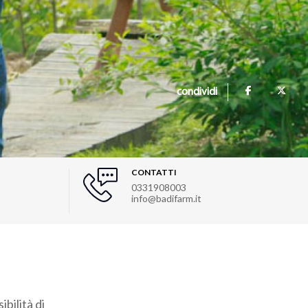
condividi
CONTATTI
0331908003
info@badifarm.it
bilità di