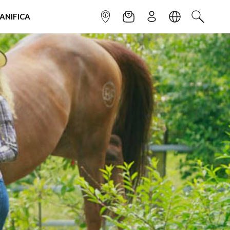
IANIFICA
INFOPOINT
NEWSLETTER
ISCRIVITI
LINGUA
CERCA