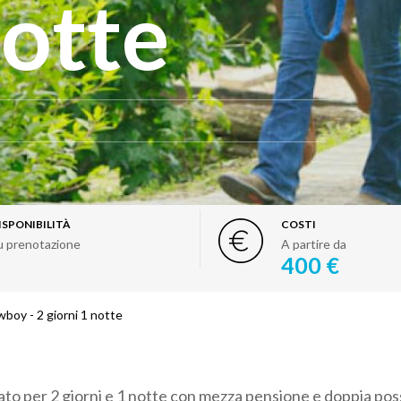
notte
ISPONIBILITÀ
COSTI
u prenotazione
A partire da
400 €
boy - 2 giorni 1 notte
o per 2 giorni e 1 notte con mezza pensione e doppia possi