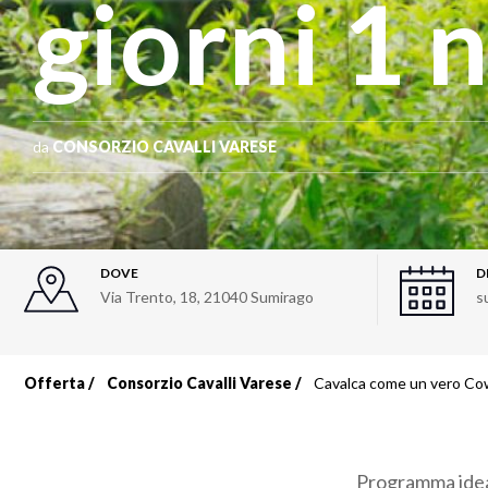
giorni 1 
da
CONSORZIO CAVALLI VARESE
DOVE
D
Via Trento, 18
,
21040
Sumirago
s
Offerta
Consorzio Cavalli Varese
Cavalca come un vero Cow
Briciole
di
Programma ideat