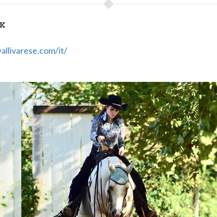
NK
allivarese.com/it/