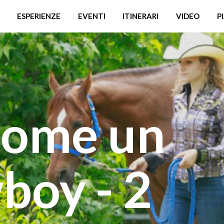
ESPERIENZE
EVENTI
ITINERARI
VIDEO
P
come un
boy - 2