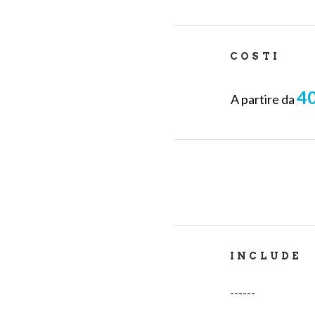
COSTI
40
A partire da
INCLUDE
------