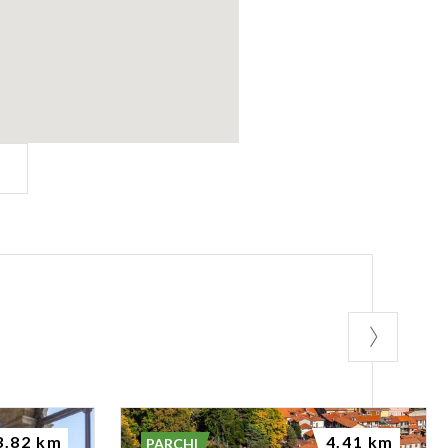
3.82 km
4.41 km
PARCHI