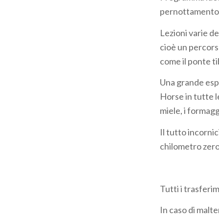
pane
pernottamento:
Lezioni varie d
cioè un percors
come il ponte ti
Una grande esper
Horse in tutte le
miele, i formaggi
Il tutto incorni
chilometro zero 
Tutti i trasferi
In caso di malt