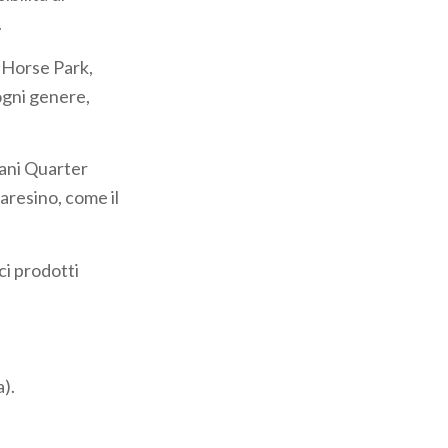
.
l’Horse Park,
ogni genere,
cani Quarter
varesino, come il
ici prodotti
a).