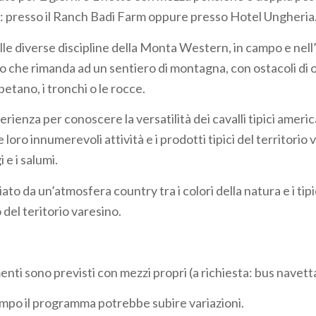
 presso il Ranch Badi Farm oppure presso Hotel Ungheria
elle diverse discipline della Monta Western, in campo e nel
o che rimanda ad un sentiero di montagna, con ostacoli di 
betano, i tronchi o le rocce.
ienza per conoscere la versatilità dei cavalli tipici ameri
 loro innumerevoli attività e i prodotti tipici del territorio 
 e i salumi.
ciato da un’atmosfera country tra i colori della natura e i tip
del teritorio varesino.
menti sono previsti con mezzi propri (a richiesta: bus navett
empo il programma potrebbe subire variazioni.