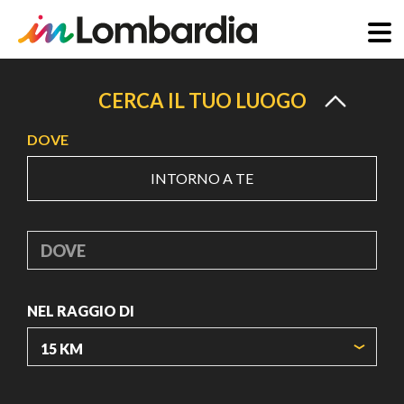
Salta
al
CERCA IL TUO LUOGO
contenuto
DOVE
principale
INTORNO A TE
DOVE
NEL RAGGIO DI
ORIGIN COORDINATES