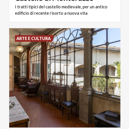
I
tratti
tipici
del
castello
medievale,
per
un
antico
edificio
di
recente
risorto
a
nuova
vita
ARTE E CULTURA