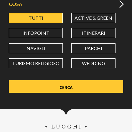
COSA
TUTTI
ACTIVE & GREEN
A
LATITUDINE
INFOPOINT
ITINERARI
LONGITUDINE
NAVIGLI
PARCHI
TURISMO RELIGIOSO
WEDDING
Value in decimal degrees. Use dot (.) as decimal separator.
LUOGHI