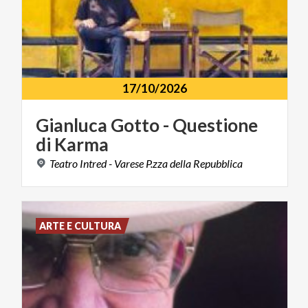
17/10/2026
Gianluca
Gotto
-
Questione
di
Karma
Teatro
Intred
-
Varese
P.zza
della
Repubblica
ARTE E CULTURA