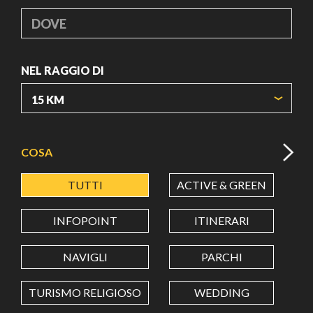
DOVE
NEL RAGGIO DI
ORIGIN COORDINATES
COSA
TUTTI
ACTIVE & GREEN
A
LATITUDINE
INFOPOINT
ITINERARI
LONGITUDINE
NAVIGLI
PARCHI
TURISMO RELIGIOSO
WEDDING
Value in decimal degrees. Use dot (.) as decimal separator.