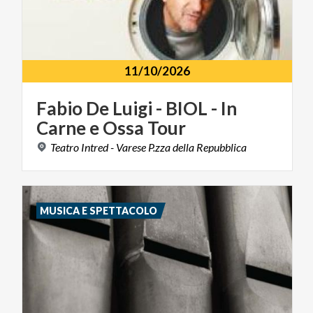
11/10/2026
Fabio
De
Luigi
-
BIOL
-
In
Carne
e
Ossa
Tour
Teatro
Intred
-
Varese
P.zza
della
Repubblica
MUSICA E SPETTACOLO