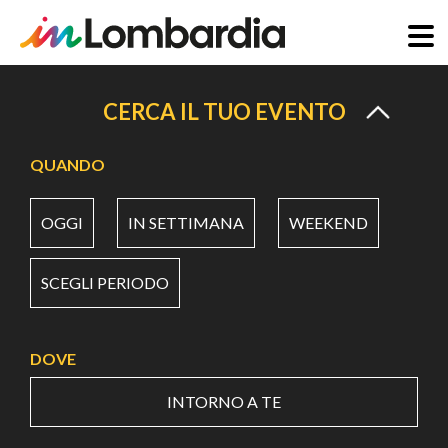
Salta
al
CERCA IL TUO EVENTO
contenuto
principale
QUANDO
OGGI
IN SETTIMANA
WEEKEND
SCEGLI PERIODO
DOVE
INTORNO A TE