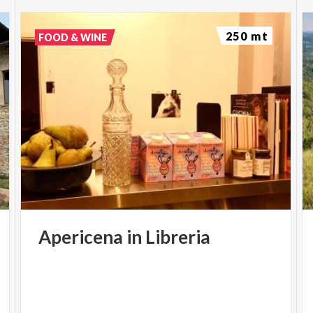
250 mt
Biglietti
FOOD & WINE
Prima Galleria Laterale
€ 32,00
Seconda Galleria
€
32,00
Prima Galleria Centrale
€ 36,00
Poltronissima
€ 42,00
Platea Vip
€ 46,00
Apericena
in
Libreria