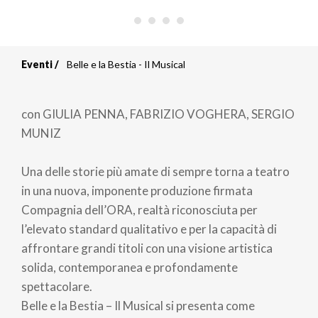
Eventi
Belle e la Bestia - Il Musical
Briciole
di
con GIULIA PENNA, FABRIZIO VOGHERA, SERGIO
pane
MUNIZ
Una delle storie più amate di sempre torna a teatro
in una nuova, imponente produzione firmata
Compagnia dell’ORA, realtà riconosciuta per
l’elevato standard qualitativo e per la capacità di
affrontare grandi titoli con una visione artistica
solida, contemporanea e profondamente
spettacolare.
Belle e la Bestia – Il Musical si presenta come