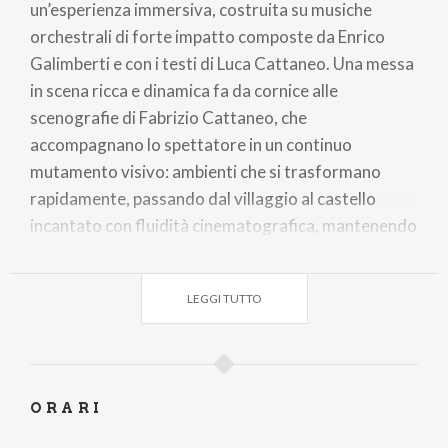
un’esperienza immersiva, costruita su musiche
orchestrali di forte impatto composte da Enrico
Galimberti e con i testi di Luca Cattaneo. Una messa
in scena ricca e dinamica fa da cornice alle
scenografie di Fabrizio Cattaneo, che
accompagnano lo spettatore in un continuo
mutamento visivo: ambienti che si trasformano
rapidamente, passando dal villaggio al castello
incantato con fluidità cinematografica, mantenendo
sempre alta la tensione narrativa.
A impreziosire ogni quadro, i costumi di Laura David
LEGGI TUTTO
– numerosi, dettagliati e fortemente caratterizzanti
– contribuiscono a costruire un universo visivo
coerente e affascinante, capace di fondere eleganza
fiabesca e suggestioni contemporanee. Le
ORARI
coreografie di Ilenia De Rosa, energiche e raffinate,
danno vita a momenti corali di grande impatto,