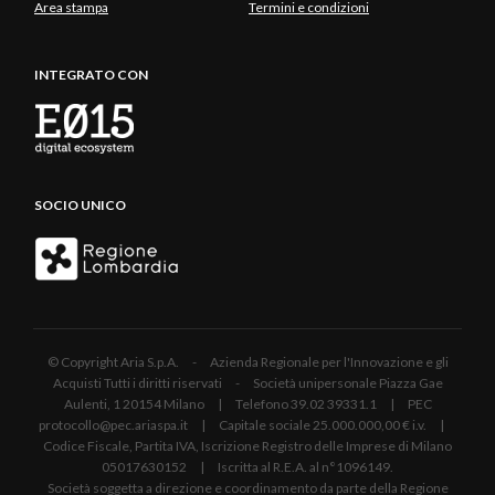
Area stampa
Termini e condizioni
INTEGRATO CON
SOCIO UNICO
© Copyright Aria S.p.A. - Azienda Regionale per l'Innovazione e gli
Acquisti Tutti i diritti riservati - Società unipersonale Piazza Gae
Aulenti, 1 20154 Milano | Telefono 39.02 39331.1 | PEC
protocollo@pec.ariaspa.it | Capitale sociale 25.000.000,00 € i.v. |
Codice Fiscale, Partita IVA, Iscrizione Registro delle Imprese di Milano
05017630152 | Iscritta al R.E.A. al n°1096149.
Società soggetta a direzione e coordinamento da parte della Regione