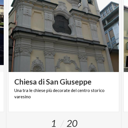
conosce da sempre. Pensato per un pubblico di tutte
le età, Belle e la Bestia – Il Musical è uno spettacolo
che unisce meraviglia visiva e coinvolgimento
emotivo: accessibile alle famiglie, ma capace di
offrire profondità e intensità tali da conquistare
anche lo spettatore più esigente.
Una produzione che conferma la Compagnia
dell’ORA come una delle realtà più solide e
ambiziose del panorama teatrale italiano.
Chiesa
di
San
Giuseppe
TRAMA
Una
tra
le
chiese
più
decorate
del
centro
storico
In un castello lontano un giovane principe, punito per
varesino
la sua arroganza, è condannato a vivere prigioniero
nel corpo di una bestia.
I ricordi del suo passato e dell’amore perduto si
1
20
confondono come un sogno lontano, come se il