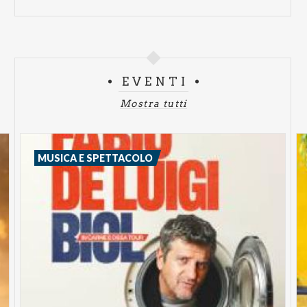
tempo rimanesse sospeso. Soltanto un sentimento
puro e sincero e una persona in grado di amarlo più
della sua stessa vita potranno infrangere
l’incantesimo.
EVENTI
Quando Belle, giovane donna dall’animo puro e
gentile, varca casualmente la porta del suo castello,
Mostra tutti
la Bestia sente riaffiorare un’emozione sopita e il
ricordo del volto della principessa che il potente
sortilegio aveva cancellato per sempre.
MUSICA E SPETTACOLO
Ma l’amore dovrà affrontare l’inganno, l’invidia e la
brama di Miguel, deciso a conquistare Belle a
qualunque costo. Tra mistero, magia e passione
torna a vivere una fiaba senza tempo e senza età,
dove nulla è come sembra e dove solo l’amore
autentico può cambiare il destino.
CREATIONS