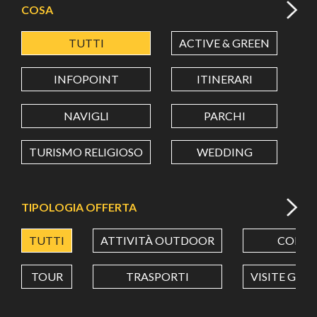
COSA
TUTTI
ACTIVE & GREEN
A
LATITUDINE
INFOPOINT
ITINERARI
LONGITUDINE
NAVIGLI
PARCHI
TURISMO RELIGIOSO
WEDDING
Value in decimal degrees. Use dot (.) as decimal separator.
TIPOLOGIA OFFERTA
TUTTI
ATTIVITÀ OUTDOOR
CORSI
TOUR
TRASPORTI
VISITE GUI