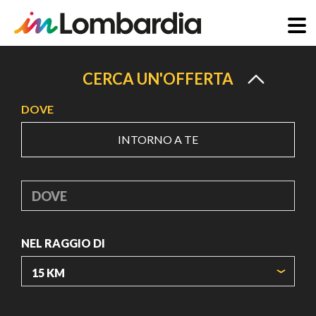
Salta
al
CERCA UN'OFFERTA
contenuto
DOVE
principale
INTORNO A TE
DOVE
NEL RAGGIO DI
ORIGIN COORDINATES