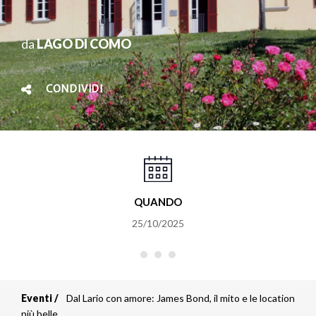
da
LAGO DI COMO
CONDIVIDI
QUANDO
25/10/2025
Eventi
Dal Lario con amore: James Bond, il mito e le location
Briciole
più belle