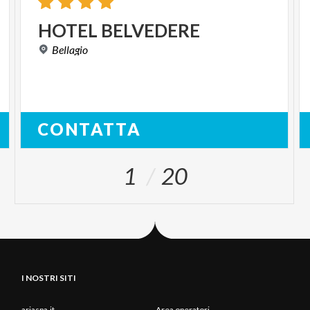
HOTEL
BELVEDERE
Bellagio
CONTATTA
1
20
I NOSTRI SITI
ariaspa.it
Area operatori