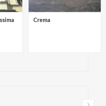
issima
Crema