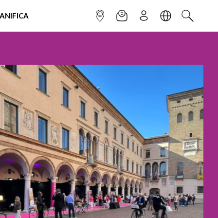
IANIFICA
INFOPOINT
NEWSLETTER
ISCRIVITI
LINGUA
CERCA