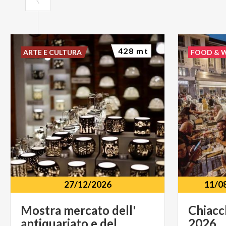
428 mt
ARTE E CULTURA
FOOD & 
27/12/2026
11/0
Mostra mercato dell'
Chiacc
antiquariato e del
2026