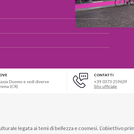
OVE
CONTATTI
iazza Duomo e sedi diverse
+39 0373 259639
rema (CR)
Sito ufficiale
culturale legata ai temi di bellezza e cosmesi. L'obiettivo pri