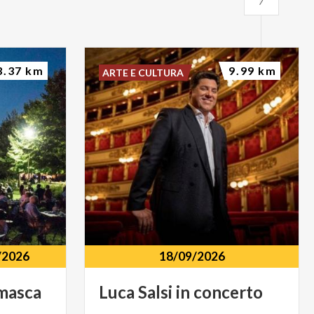
3.37 km
9.99 km
ARTE E CULTURA
/2026
18/09/2026
masca
Luca
Salsi
in
concerto