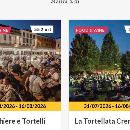
Mostra tutti
552 mt
WINE
FOOD & WINE
8/2026
-
16/08/2026
31/07/2026
-
16/08
hiere
e
Tortelli
La
Tortellata
Cre