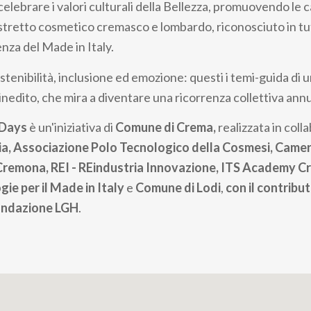
è celebrare i valori culturali della Bellezza, promuovendo le 
distretto cosmetico cremasco e lombardo, riconosciuto in tu
nza del Made in Italy.
tenibilità, inclusione ed emozione: questi i temi-guida di 
edito, che mira a diventare una ricorrenza collettiva annu
 Days
è un'iniziativa di
Comune di Crema,
realizzata in col
ia, Associazione Polo Tecnologico della Cosmesi, Camer
remona, REI - REindustria Innovazione, ITS Academy C
ie per il Made in Italy
e
Comune di Lodi
,
con il contribu
ndazione LGH
.