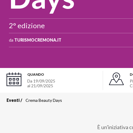
2° edizione
da
TURISMOCREMONA.IT
QUANDO
D
Da
19/09/2025
P
al
21/09/2025
C
Eventi
Crema Beauty Days
Briciole
di
È un'iniziativa 
pane