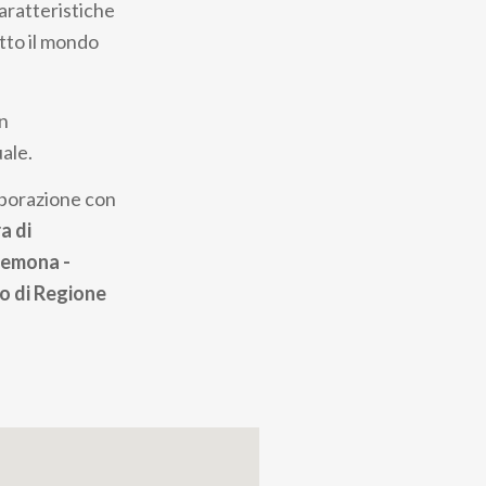
caratteristiche
tto il mondo
un
ale.
laborazione con
a di
remona -
to di Regione