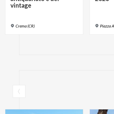
vintage
Crema
(CR)
Piazza
A