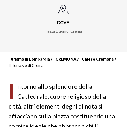
DOVE
Piazza Duomo
,
Crema
Turismo in Lombardia
CREMONA
Chiese Cremona
Briciole
Il Torrazzo di Crema
di
I
pane
ntorno allo splendore della
Cattedrale, cuore religioso della
città, altri elementi degni di nota si
affacciano sulla piazza costituendo una
cornice ideale che abbraccia chi li