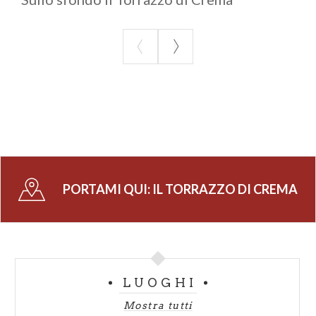
a Crema nel 2016 dal regista Luca Guadagnino.
La bellezza di questa piazza vista sui grandi schermi
internazionali ha incuriosito giornalisti e viaggiatori
provenienti da tutto il mondo i quali, dopo la notte
degli Oscar, hanno letteralmente invaso la nostra
città rimanendo incantati dalla sua originale ed
intatta bellezza.
PORTAMI QUI:
IL TORRAZZO DI CREMA
LUOGHI
Mostra tutti