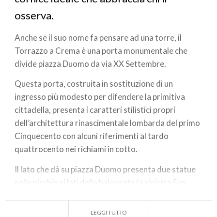
osserva.
Anche se il suo nome fa pensare ad una torre, il
Torrazzo a Crema è una porta monumentale che
divide piazza Duomo da via XX Settembre.
Questa porta, costruita in sostituzione di un
ingresso più modesto per difendere la primitiva
cittadella, presenta i caratteri stilistici propri
dell’architettura rinascimentale lombarda del primo
Cinquecento con alcuni riferimenti al tardo
quattrocento nei richiami in cotto.
Il lato che dà su piazza Duomo presenta due statue
nelle nicchie ai lati della balconata (a sinistra San
Pantaleone e a destra San Vittoriano), mentre nel
riquadro centrale è visibile lo stemma di Crema
LEGGI TUTTO