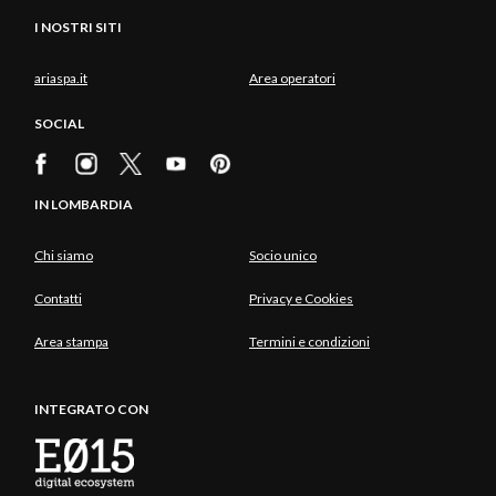
I NOSTRI SITI
ariaspa.it
Area operatori
SOCIAL
IN LOMBARDIA
Chi siamo
Socio unico
Contatti
Privacy e Cookies
Area stampa
Termini e condizioni
INTEGRATO CON