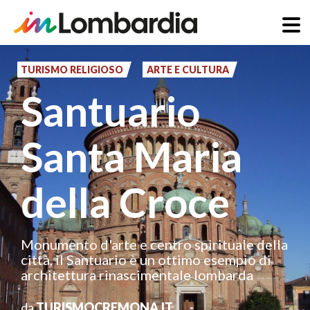
Salta
al
TURISMO RELIGIOSO
ARTE E CULTURA
contenuto
Santuario
principale
Santa Maria
della Croce
Monumento d'arte e centro spirituale della
città, il Santuario è un ottimo esempio di
architettura rinascimentale lombarda
da
TURISMOCREMONA.IT