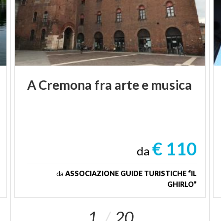
A
Cremona
fra
arte
e
musica
€ 110
da
da
ASSOCIAZIONE GUIDE TURISTICHE “IL
GHIRLO”
1
20