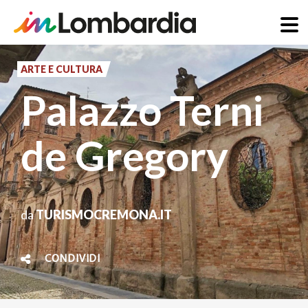
Salta
al
ARTE E CULTURA
contenuto
Palazzo Terni
principale
de Gregory
da
TURISMOCREMONA.IT
CONDIVIDI