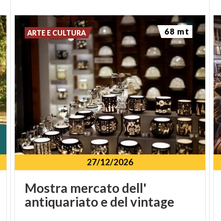
68 mt
ARTE E CULTURA
27/12/2026
Mostra
mercato
dell'
antiquariato
e
del
vintage