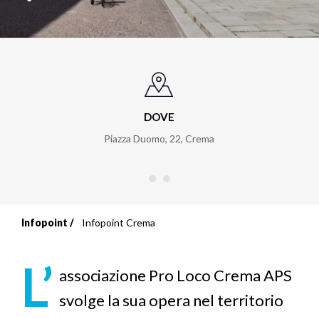
DOVE
Piazza Duomo, 22
,
Crema
Infopoint
Infopoint Crema
Briciole
di
L’
associazione Pro Loco Crema APS
pane
svolge la sua opera nel territorio