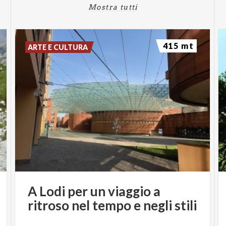
Mostra tutti
415 mt
ARTE E CULTURA
A
Lodi
per
un
viaggio
a
ritroso
nel
tempo
e
negli
stili