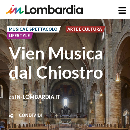
Salta
al
MUSICA E SPETTACOLO
ARTE E CULTURA
LIFESTYLE
contenuto
Vien Musica
principale
dal Chiostro
da
IN-LOMBARDIA.IT
CONDIVIDI