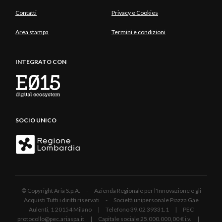
Contatti
Privacy e Cookies
Area stampa
Termini e condizioni
INTEGRATO CON
SOCIO UNICO
© Copyright Aria S.p.A. - Azienda Regionale per l'Innovazione e gli
Acquisti Tutti i diritti riservati - Società unipersonale Piazza Gae
Aulenti, 1 20154 Milano | Telefono 39.02 39331.1 | PEC
protocollo@pec.ariaspa.it | Capitale sociale 25.000.000,00 € i.v. |