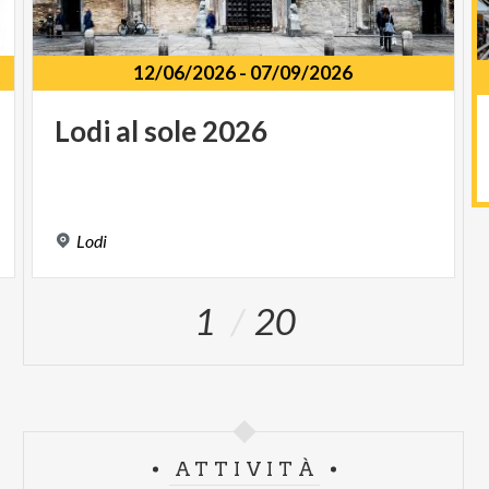
12/06/2026
-
07/09/2026
Lodi
al
sole
2026
1
Lodi
1
20
ATTIVITÀ