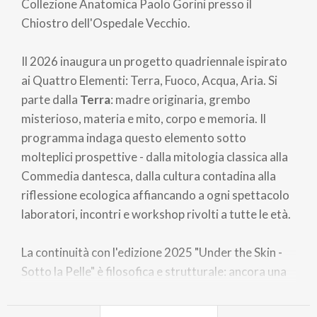
Collezione Anatomica Paolo Gorini presso il
Chiostro dell'Ospedale Vecchio.
Il 2026 inaugura un progetto quadriennale ispirato
ai Quattro Elementi: Terra, Fuoco, Acqua, Aria. Si
parte dalla
Terra
: madre originaria, grembo
misterioso, materia e mito, corpo e memoria. Il
programma indaga questo elemento sotto
molteplici prospettive - dalla mitologia classica alla
Commedia dantesca, dalla cultura contadina alla
riflessione ecologica affiancando a ogni spettacolo
laboratori, incontri e workshop rivolti a tutte le età.
La continuità con l'edizione 2025 "Under the Skin -
Sotto la Pelle" è filosofica e strutturale: ancora una
volta ci confrontiamo con ciò che sta sotto, che
sostiene, che custodisce vita e verità. Ma ora lo