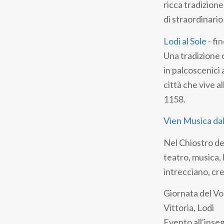
ricca tradizion
di straordinario
Lodi al Sole
- fi
Una tradizione c
in palcoscenici
città che vive a
1158.
Vien Musica dal
Nel Chiostro del
teatro, musica, 
intrecciano, cre
Giornata del Vo
Vittoria, Lodi
Evento all'inseg