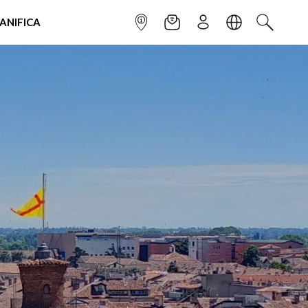
IANIFICA
INFOPOINT
NEWSLETTER
ISCRIVITI
LINGUA
CERCA