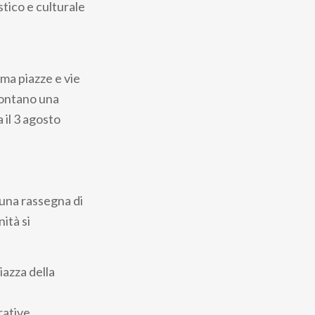
tico e culturale
rma piazze e vie
ccontano una
 il 3 agosto
 una rassegna di
ità si
iazza della
rative