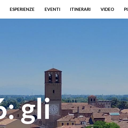
ESPERIENZE
EVENTI
ITINERARI
VIDEO
P
: gli