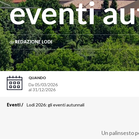
eventi au
da
REDAZIONE LODI
QUANDO
Da
05/03/2026
al
31/12/2026
Eventi
Lodi 2026: gli eventi autunnali
Briciole
di
Un palinsesto pe
pane