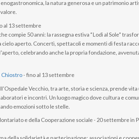
e enogastronomica, la natura generosa e un patrimonio artis
 valore.
no al 13 settembre
he compie 50 anni: la rassegna estiva “Lodi al Sole” trasfo
 a cielo aperto. Concerti, spettacoli e momenti di festa ra
ll’aperto, celebrando anche la propria fondazione, avvenuta
 Chiostro
- fino al 13 settembre
l’Ospedale Vecchio, tra arte, storia e scienza, prende vita
laboratori e incontri. Un luogo magico dove cultura e comun
ando emozioni sotto le stelle.
lontariato e della Cooperazione sociale - 20 settembre in P
na della solidarietà e partecipazione: associazioni e coope