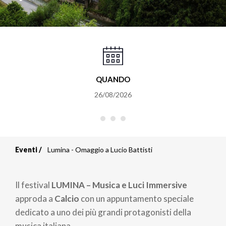
QUANDO
26/08/2026
Eventi
Lumina - Omaggio a Lucio Battisti
Briciole
di
Il festival
LUMINA – Musica e Luci Immersive
pane
approda a
Calcio
con un appuntamento speciale
dedicato a uno dei più grandi protagonisti della
musica italiana.