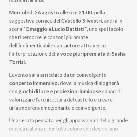
Mercoledì 26 agosto alle ore 21.00
, nella
suggestiva cornice del
Castello Silvestri
, andrà in
scena
“Omaggio a Lucio Battisti”
, uno spettacolo
che ripercorre le canzoni più amate
dell’indimenticabile cantautore attraverso
l’interpretazione della
voce pluripremiata di Sasha
Torrisi
.
L’evento sarà arricchito da un coinvolgente
concerto immersivo
, dove la musica dialogherà
con
giochi di luce e proiezioni luminose
capaci di
valorizzare l’architettura del castello e creare
un’atmosfera emozionante e coinvolgente.
Una serata pensata per gli appassionati della grande
musica italiana e per tutti coloro che desiderano
vivere un’esperienza culturale unica, in cui le melodie