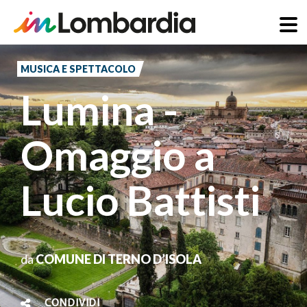
Salta
al
MUSICA E SPETTACOLO
contenuto
Lumina -
principale
Omaggio a
Lucio Battisti
da
COMUNE DI TERNO D’ISOLA
CONDIVIDI