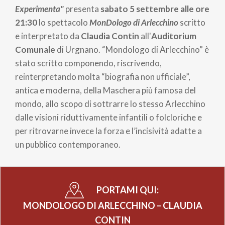
pane
Experimenta"
presenta
sabato 5 settembre alle ore
21:30
lo spettacolo
MonDologo di Arlecchino
scritto
e interpretato da
Claudia Contin
all'
Auditorium
Comunale
di Urgnano. “Mondologo di Arlecchino” è
stato scritto componendo, riscrivendo,
reinterpretando molta “biografia non ufficiale”,
antica e moderna, della Maschera più famosa del
mondo, allo scopo di sottrarre lo stesso Arlecchino
dalle visioni riduttivamente infantili o folcloriche e
per ritrovarne invece la forza e l’incisività adatte a
un pubblico contemporaneo.
PORTAMI QUI:
MONDOLOGO DI ARLECCHINO – CLAUDIA
CONTIN