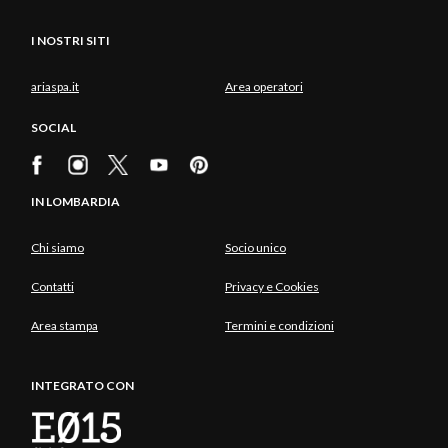
I NOSTRI SITI
ariaspa.it
Area operatori
SOCIAL
IN LOMBARDIA
Chi siamo
Socio unico
Contatti
Privacy e Cookies
Area stampa
Termini e condizioni
INTEGRATO CON