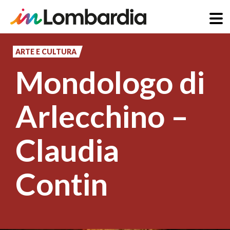
Salta
al
ARTE E CULTURA
contenuto
Mondologo di
principale
Arlecchino –
Claudia
Contin