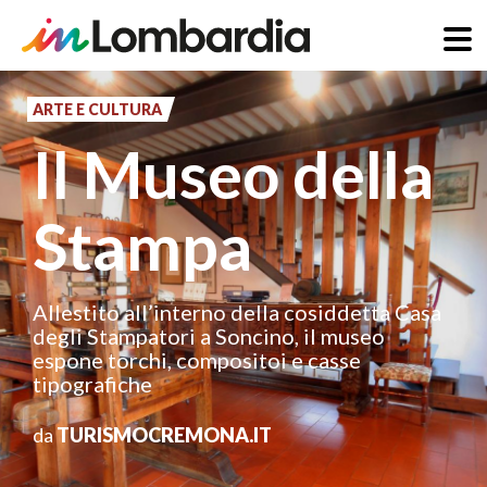
Salta
al
ARTE E CULTURA
contenuto
Il Museo della
principale
Stampa
Allestito all’interno della cosiddetta Casa
degli Stampatori a Soncino, il museo
espone torchi, compositoi e casse
tipografiche
da
TURISMOCREMONA.IT