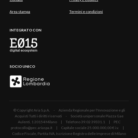
Area stampa
Termini e condizioni
INTEGRATO CON
SOCIO UNICO
© Copyright Aria S.p.A. - Azienda Regionale per l'Innovazione e gli
Acquisti Tutti i diritti riservati - Società unipersonale Piazza Gae
Aulenti, 1 20154 Milano | Telefono 39.02 39331.1 | PEC
protocollo@pec.ariaspa.it | Capitale sociale 25.000.000,00 € i.v. |
Codice Fiscale, Partita IVA, Iscrizione Registro delle Imprese di Milano