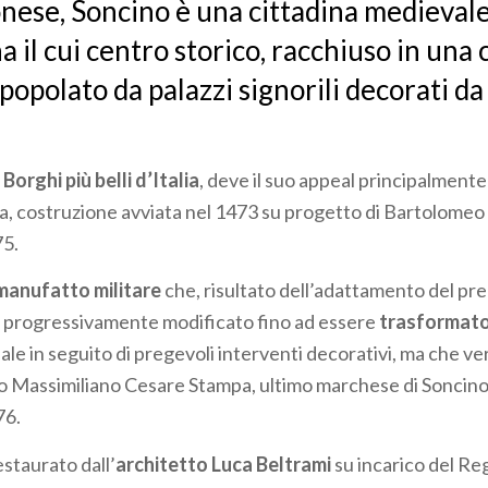
nese, Soncino è una cittadina medieval
 il cui centro storico, racchiuso in una 
popolato da palazzi signorili decorati da 
i
Borghi più belli d’Italia
, deve il suo appeal principalmente 
, costruzione avviata nel 1473 su progetto di Bartolomeo
75.
anufatto militare
che, risultato dell’adattamento del pr
e progressivamente modificato fino ad essere
trasformato 
ale in seguito di pregevoli interventi decorativi, ma che ver
Massimiliano Cesare Stampa, ultimo marchese di Soncino, l
76.
estaurato dall’
architetto Luca Beltrami
su incarico del Re