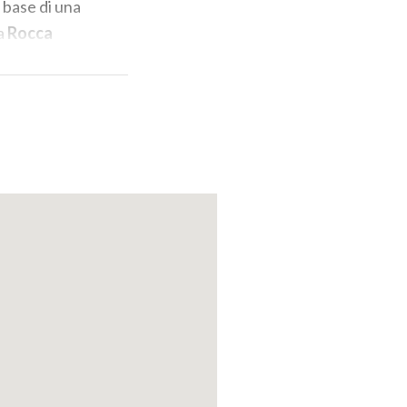
 base di una
la
Rocca
ttura lombarda.
a fossati, torri
cino
. Meritevoli
iale nel quale
 degli
no ammirare i
a
, la torre
fuori le mura.