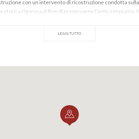
Istruzione con un intervento di ricostruzione condotta sulla
storica rigorosa al fine di preservarne l’antico impianto, 
 uno dei più classici e meglio conservati esempi di archite
argo 73, si articola in due strutture quadrilatere distinte, fr
LEGGI TUTTO
levatoi, merlature a coda di rondine e spalti perimetrali.
ca non è tuttavia l’unica cosa da cui farsi incantare a
Son
o pure il
Museo della Seta
, edificio di architettura industr
ntero processo di produzione (dal baco al tessuto), e la
Casa
e nel 1488 fu stampata la prima Bibbia Ebraica al cui inter
stampa dell’epoca.
resse storico, il
campanile della Pieve di S. Maria Assunt
 Chiesa di San Giacomo e la Chiesa di S. Maria delle Grazie 
resso: