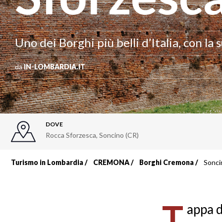
Uno dei Borghi più belli d’Italia, con la
da
IN-LOMBARDIA.IT
DOVE
Rocca Sforzesca, Soncino (CR)
Turismo in Lombardia
CREMONA
Borghi Cremona
Sonci
Briciole
di
T
appa d
pane