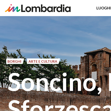
LUOGHI
Salta
al
contenuto
principale
BORGHI
ARTE E CULTURA
Soncino,
Sforzesc