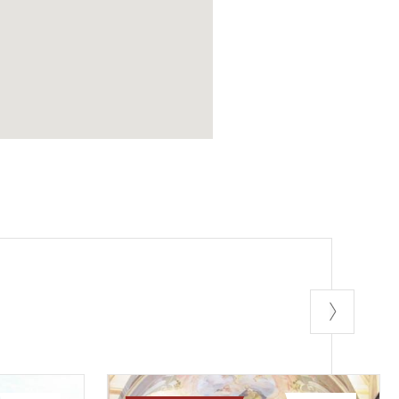
 Tessera del
a Assunta e alla