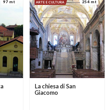
97 mt
254 mt
ARTE E CULTURA
 Tessera dei
ta
La chiesa di San
Giacomo
e dell'ordine