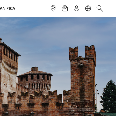
IANIFICA
INFOPOINT
NEWSLETTER
ISCRIVITI
LINGUA
CERCA