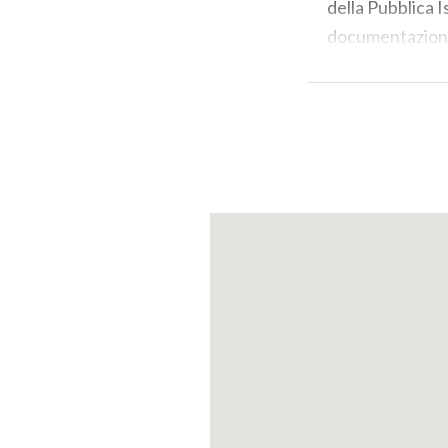
della Pubblica 
documentazione 
Sforzesca
resta
Alto 28 metri e l
angolari, ponti 
La Rocca Sforzes
di una visita son
ripercorrere l’i
Stampatori
dov
macchinari dei 
Di notevole inte
ottagonale della
Biglietti di ing
intero: 7,00€