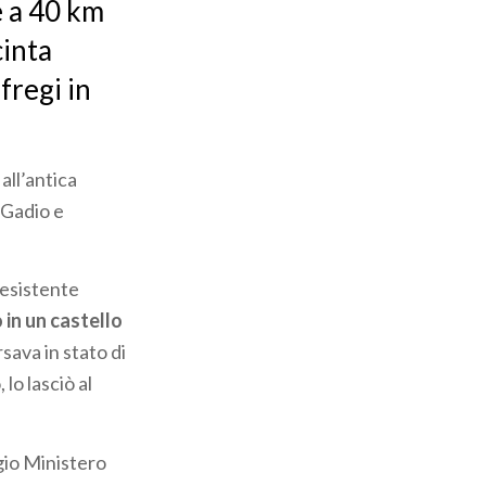
e a 40 km
cinta
fregi in
all’antica
 Gadio e
eesistente
in un castello
sava in stato di
o lasciò al
gio Ministero