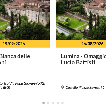
19/09/2026
26/08/2026
Bianca
delle
Lumina
-
Omaggi
oni
Lucio
Battisti
torico Via Papa Giovanni XXIII
io (BG)
Castello
Piazza
Silvestri
1,