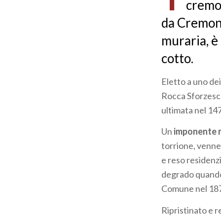
cremo
da Cremona
muraria, è 
cotto.
Eletto a uno de
Rocca Sforzesca
ultimata nel 14
Un
imponente m
torrione, venn
e reso residenzi
degrado quando 
Comune nel 18
Ripristinato e r