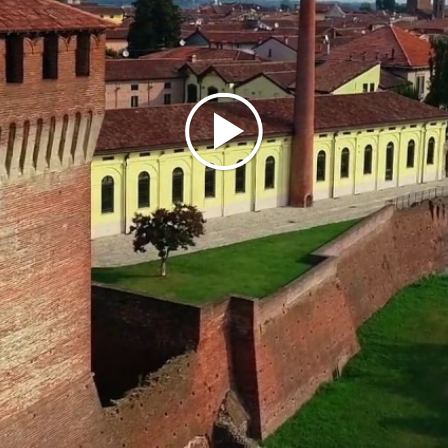
d’arte e le visioni bucoliche. In un luogo di antiche
paludi, Soncino cerca di sopravvivere alla
distruzione della campagna tenendo insieme il suo
fiero aspetto di città murata e oasi di bellezza.
Rogge, canali alberati, navigli continuano a
circondare il rosso acceso dei cotti delle mura,
anche se gli stampatori ebrei se ne sono andati.
Visitare Soncino di sera, alla scoperta di enigmi e
misteri del borgo medievale, è un’esperienza
suggestiva per riscoprire luoghi permeati di storia e
tradizione. Le luci notturne accarezzano i contorni
degli edifici e ogni spazio acquista un nuovo valore
narrativo e uno straordinario fascino romantico.