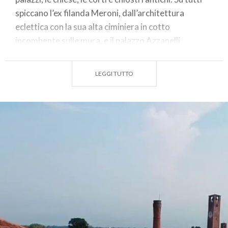
spiccano l’ex filanda Meroni, dall’architettura
eclettica con la sua alta ciminiera in cotto
incombente sulle mura, e il palazzo Azzanelli
(seconda metà del XV secolo) costruito da una
famiglia di mercanti arricchitosi con il commercio
LEGGI TUTTO
dei panni lana.
Nella piazza del borgo sorgono i palazzi comunali: la
torre civica, il palazzo del Podestà, il palazzo Nuovo
e la torre delle ore con gli automi, i “matei”.
Tra i monumenti più rilevanti non va dimenticata la
Casa degli stampatori che raccoglie le memorie
dell’antica stamperia ebraica e conserva la prima
edizione completa della Bibbia (1488).
Fuori delle mura sorge invece la chiesa di Santa
Maria delle Grazie, frutto del mecenatismo degli
Sforza e degli Stampa, che racchiude molti tesori