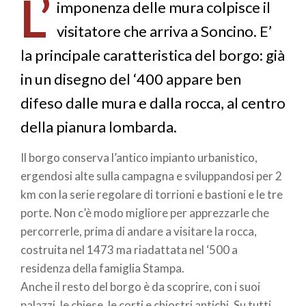
L’
pane
imponenza delle mura colpisce il
visitatore che arriva a Soncino. E’
la principale caratteristica del borgo: già
in un disegno del ‘400 appare ben
difeso dalle mura e dalla rocca, al centro
della pianura lombarda.
Il borgo conserva l’antico impianto urbanistico,
ergendosi alte sulla campagna e sviluppandosi per 2
km con la serie regolare di torrioni e bastioni e le tre
porte. Non c’è modo migliore per apprezzarle che
percorrerle, prima di andare a visitare la rocca,
costruita nel 1473 ma riadattata nel ‘500 a
residenza della famiglia Stampa.
Anche il resto del borgo è da scoprire, con i suoi
palazzi, le chiese, le corti e chiostri antichi. Su tutti