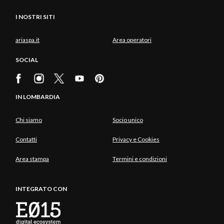
I NOSTRI SITI
ariaspa.it
Area operatori
SOCIAL
IN LOMBARDIA
Chi siamo
Socio unico
Contatti
Privacy e Cookies
Area stampa
Termini e condizioni
INTEGRATO CON