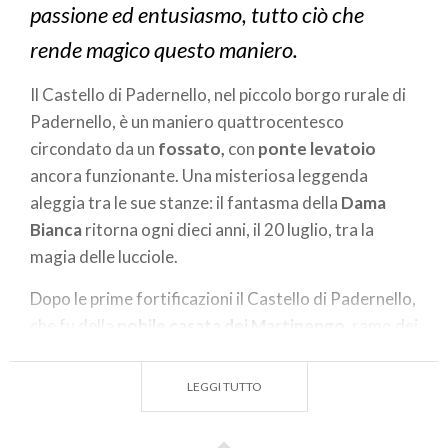
passione ed entusiasmo, tutto ciò che
rende magico questo maniero.
Il Castello di Padernello, nel piccolo borgo rurale di
Padernello, è un maniero quattrocentesco
circondato da un
fossato,
con
ponte levatoio
ancora funzionante. Una misteriosa leggenda
aleggia tra le sue stanze: il fantasma della
Dama
Bianca
ritorna ogni dieci anni, il 20 luglio, tra la
magia delle lucciole.
Dopo le prime fortificazioni il Castello di Padernello,
che fu della
nobile casata dei Martinengo
, ramo dei
Conti di Padernello, si sviluppò nei secoli per
trasformarsi, nel corso del Settecento, in villa
LEGGI TUTTO
signorile, assumendo la forma che oggi ammiriamo.
Nell’Ottocento il Castello passò alla
nobile famiglia