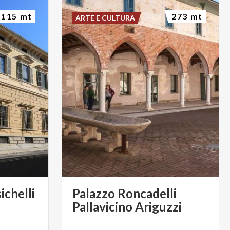
115 mt
273 mt
ARTE E CULTURA
ichelli
Palazzo Roncadelli
Pallavicino Ariguzzi