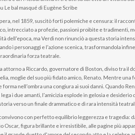
ou Le bal masqué di Eugène Scribe
pera, nel 1859, suscitò forti polemiche e censura: il raccon
ico, intrecciato a profezie, passioni proibite e tradimenti, m
lità dell’epoca, ma Verdi non rinunciò a questa storia intensa
ando i personaggi e l’azione scenica, trasformandola infine
raordinaria forza teatrale.
a attorno a Riccardo, governatore di Boston, diviso tra il d
lia, moglie del suo più fidato amico, Renato. Mentre una f
e forma nell’ombra una congiura ai suoi danni. Quando Rena
ega i due amanti, l’amicizia esplode in gelosia e desiderio 
oria verso un finale drammatico e di rara intensità teatral
convivono con perfetto equilibrio leggerezza e tragedia: d
o Oscar, figura brillante e irresistibile, alle pagine più app
e il grande duetto d’amore del secondo atto e la celebre a