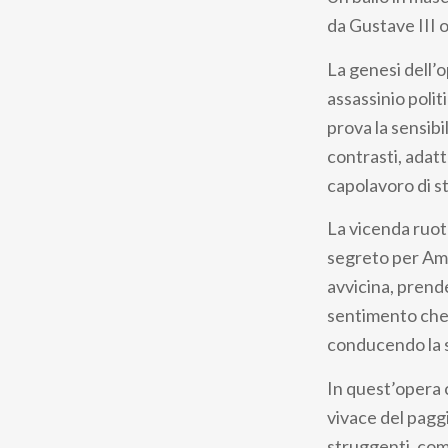
pane
da Gustave III 
La genesi dell’o
assassinio polit
prova la sensibi
contrasti, adatt
capolavoro di st
La vicenda ruot
segreto per Ame
avvicina, prend
sentimento che l
conducendo la st
In quest’opera 
vivace del paggi
struggenti, com