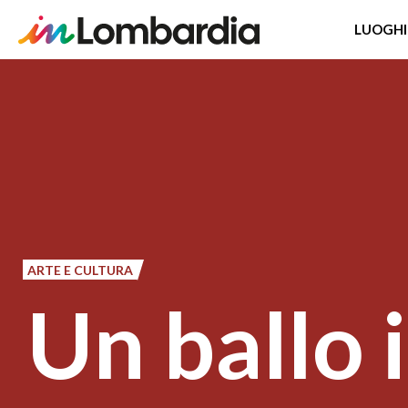
LUOGHI
Salta
al
contenuto
principale
ARTE E CULTURA
Un ballo 