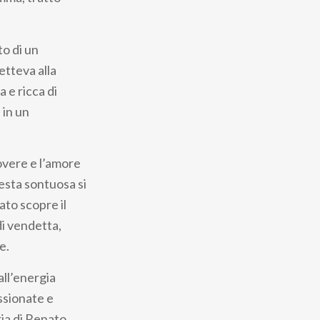
to di un
etteva alla
 e ricca di
 in un
overe e l’amore
esta sontuosa si
to scopre il
di vendetta,
e.
all’energia
assionate e
ria di Renato