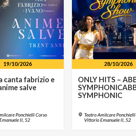
19/10/2026
28/10/2026
a
canta
fabrizio
e
ONLY HITS – AB
anime
salve
SYMPHONICAB
SYMPHONIC
milcare Ponchielli Corso
Teatro Amilcare Ponchielli
 Emanuele II, 52
Vittorio Emanuele II, 52