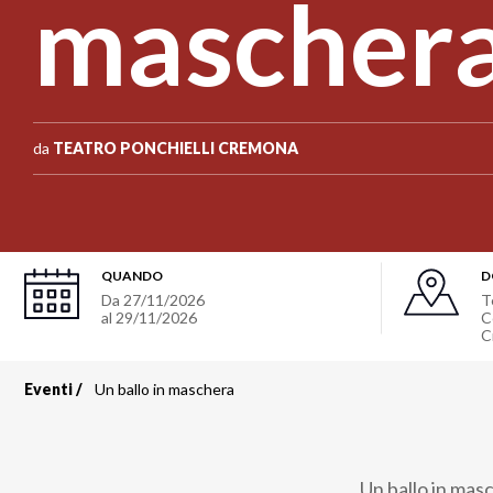
mascher
da
TEATRO PONCHIELLI CREMONA
QUANDO
D
Da
27/11/2026
T
al
29/11/2026
C
C
Eventi
Un ballo in maschera
Briciole
di
Un ballo in mas