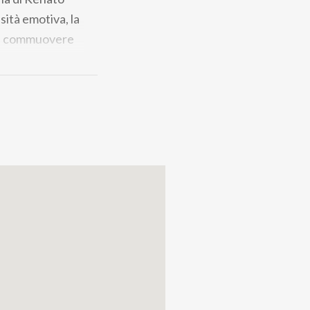
sità emotiva, la
e e commuovere
esta produzione
ta in residenza.