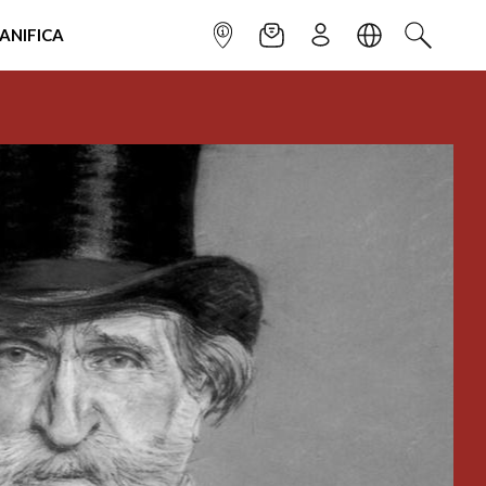
IANIFICA
INFOPOINT
NEWSLETTER
ISCRIVITI
LINGUA
CERCA