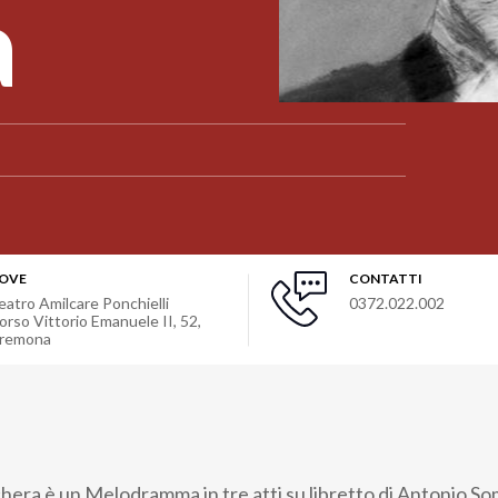
a
OVE
CONTATTI
eatro Amilcare Ponchielli
0372.022.002
orso Vittorio Emanuele II, 52,
remona
chera è un Melodramma in tre atti su libretto di Antonio S