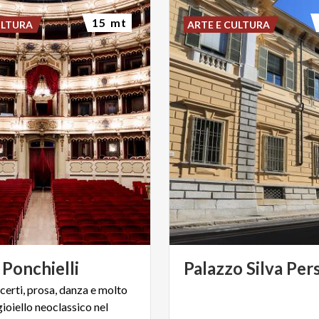
15 mt
ULTURA
ARTE E CULTURA
Ponchielli
Palazzo
Silva
Pers
certi, prosa, danza e molto
 gioiello neoclassico nel