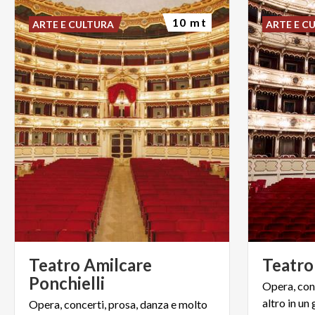
10 mt
ARTE E CULTURA
ARTE E C
Teatro Amilcare
Teatro
Ponchielli
Opera, con
altro in un
Opera, concerti, prosa, danza e molto