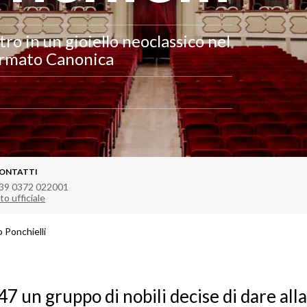
ro in un gioiello neoclassico nel
firmato Canonica
ONTATTI
39 0372 022001
to ufficiale
 Ponchielli
47 un gruppo di nobili decise di dare alla 