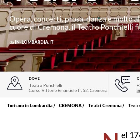
Opera, concerti, prosa, danza e molto alt
cuore di Cremona, il Teatro Ponchielli 
da
IN-LOMBARDIA.IT
DOVE
C
Teatro Ponchielli
+
Corso Vittorio Emanuele II, 52
,
Cremona
Si
Turismo in Lombardia
CREMONA
Teatri Cremona
Teatro
Briciole
di
el 17
pane