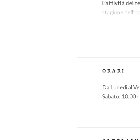
L’attività del t
stagione dell’o
ad aprile e alla
realizzata nell
Fraschini di Pav
Accanto ai titol
opere raramente
serie di concert
ORARI
Claudio Montev
Da Lunedi al Ve
Sabato: 10:00 -