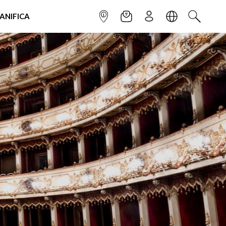
IANIFICA
INFOPOINT
NEWSLETTER
ISCRIVITI
LINGUA
CERCA