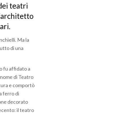
ei teatri
l’architetto
ari.
chielli. Ma la
rutto di una
o fu affidato a
o nome di Teatro
ttura e comportò
a ferro di
gione decorato
ecento: il teatro