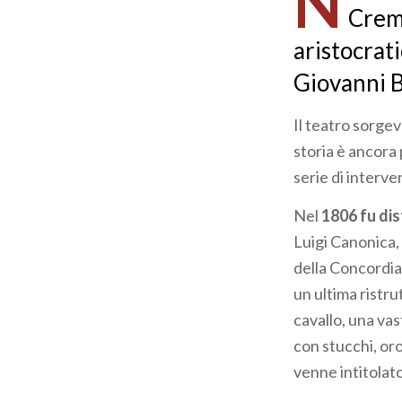
N
Cremo
aristocrati
Giovanni Ba
Il teatro sorgev
storia è ancora p
serie di interve
Nel
1806 fu di
Luigi Canonica, 
della Concordia
un ultima ristru
cavallo, una vas
con stucchi, oro
venne intitolat