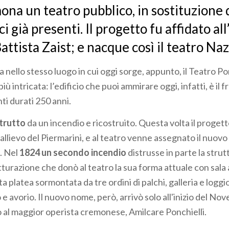
na un teatro pubblico, in sostituzione d
ci già presenti. Il progetto fu affidato al
ttista Zaist; e nacque così il teatro Naz
a nello stesso luogo in cui oggi sorge, appunto, il Teatro Pon
iù intricata: l’edificio che puoi ammirare oggi, infatti, è il f
nti durati 250 anni.
strutto
da un incendio e ricostruito. Questa volta il progett
allievo del Piermarini, e al teatro venne assegnato il nuov
. Nel
1824 un secondo incendio
distrusse in parte la stru
tturazione che donò al teatro la sua forma attuale con sala 
ta platea sormontata da tre ordini di palchi, galleria e log
 e avorio. Il nuovo nome, però, arrivò solo all'inizio del Nov
o al maggior operista cremonese, Amilcare Ponchielli.