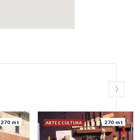
270 mt
270 mt
ARTE E CULTURA