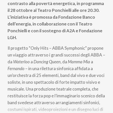
contrasto alla povertà energetica, in programma
il 28 ottobre al Teatro Ponchielli alle ore 20.30.
L’iniziativa è promossa da Fondazione Banco
dell’energia, in collaborazione con il Teatro
Ponchielli e con il sostegno di A2A e Fondazione
LGH.
Il progetto “Only Hits – ABBA Symphonic” propone
un viaggio attraverso i grandi successi degli ABBA –
da
Waterloo
a
Dancing Queen
, da
Mamma Mia
a
Fernando
– in una rilettura sinfonica affidata a
un’orchestra di 25 elementi, band dal vivo e due voci
soliste, in uno spettacolo di forte impatto visivo e
musicale. Una produzione teatrale completa, che
restituisce la forza pop e l’immaginario scenico della
band svedese attraverso arrangiamenti sinfonici,
costumi ispirati, videoproiezioni e un disegno luci di