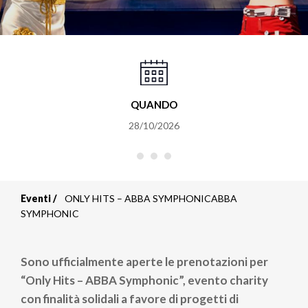
QUANDO
28/10/2026
Eventi
ONLY HITS – ABBA SYMPHONICABBA
Briciole
SYMPHONIC
di
Sono ufficialmente aperte le prenotazioni per
pane
“Only Hits – ABBA Symphonic”, evento charity
con finalità solidali a favore di progetti di