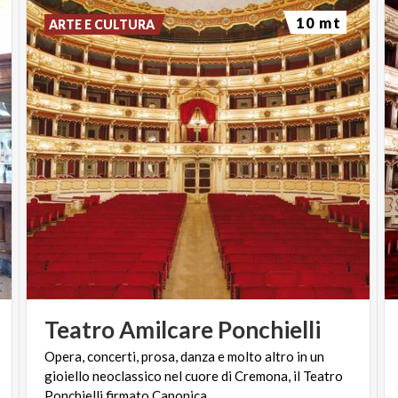
10 mt
ARTE E CULTURA
FONDAZIONE BANCO DELL’ENERGIA
FONDAZIONE BANCO DELL’ENERGIA DA DIECI ANNI SI
IMPEGNA AL FIANCO DEI CITTADINI IN SITUAZIONE DI
VULNERABILITÀ SOCIALE, PROMUOVENDO INTERVENTI
CONCRETI CHE UNISCONO SOLIDARIETÀ ED EFFICIENZA
ENERGETICA. BANCO DELL’ENERGIA È UN ENTE SENZA
SCOPO DI LUCRO CHE HA L’OBIETTIVO DI RACCOGLIERE
FONDI PER SOSTENERE, ATTRAVERSO IL MECCANISMO
DELLA SOLIDARIETÀ INDIRETTA, PERSONE E FAMIGLIE IN
SITUAZIONE DI VULNERABILITÀ ECONOMICA E SOCIALE,
PONENDO PARTICOLARE ATTENZIONE AL TEMA DELLA
POVERTÀ ENERGETICA. DAL 2016 BANCO DELL’ENERGIA HA
RACCOLTO E DONATO OLTRE 15 MILIONI DI EURO A
SOSTEGNO DI CIRCA 17.000 BENEFICIARI, OPERANDO
ATTRAVERSO INTERVENTI IN SOSTEGNO DI PERSONE IN
DIFFICOLTÀ E INIZIATIVE FORMATIVE E DI
SENSIBILIZZAZIONE PER AUMENTARE LA CULTURA E LA
CONSAPEVOLEZZA SUI CONSUMI E L’EFFICIENTAMENTO
ENERGETICO. TRA QUESTE, IL MANIFESTO “INSIEME PER
CONTRASTARE LA POVERTÀ ENERGETICA”, A CUI HANNO
ADERITO OLTRE 100 STAKEHOLDER TRA ISTITUZIONI,
AZIENDE, ORGANIZZAZIONI DEL TERZO SETTORE,
ASSOCIAZIONI E ISTITUTI DI RICERCA, NETWORK CHE
GARANTISCE LA REALIZZAZIONE DI NUMEROSI PROGETTI
Teatro
Amilcare
Ponchielli
DI SOLIDARIETÀ SU TUTTO IL TERRITORIO NAZIONALE.
FANNO PARTE DEL BOARD DELLA FONDAZIONE BANCO
DELL’ENERGIA, OLTRE AI SOCI FONDATORI A2A E LE SUE
Opera, concerti, prosa, danza e molto altro in un
FONDAZIONI AEM, ASM E LGH, ANCHE EDISON, PLENITUDE
ED IREN.
gioiello neoclassico nel cuore di Cremona, il Teatro
Ponchielli firmato Canonica