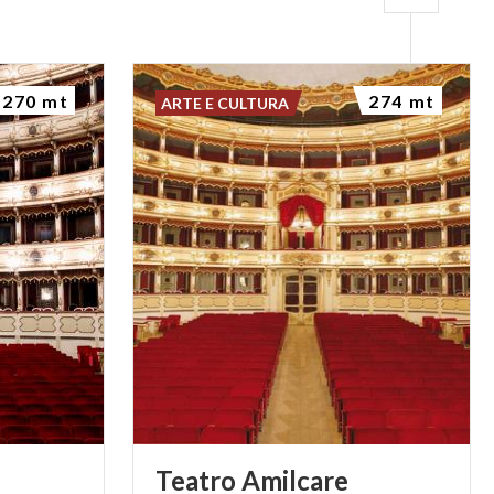
270 mt
274 mt
ARTE E CULTURA
Teatro Amilcare