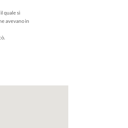
l quale si
che avevano in
cò.