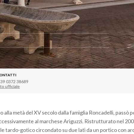
ONTATTI
 39 0372 38689
to ufficiale
o alla metà del XV secolo dalla famiglia Roncadelli, passò po
uccessivamente al marchese Ariguzzi. Ristrutturato nel 20
le tardo-gotico circondato su due lati da un portico con arc