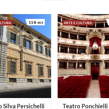
158 mt
ULTURA
ARTE E CULTURA
o
Silva
Persichelli
Teatro
Ponchielli