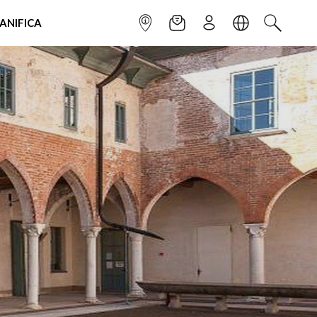
IANIFICA
INFOPOINT
NEWSLETTER
ISCRIVITI
LINGUA
CERCA