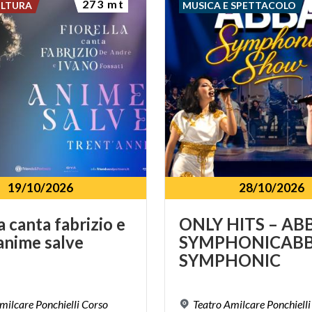
273 mt
ULTURA
MUSICA E SPETTACOLO
19/10/2026
28/10/2026
a
canta
fabrizio
e
ONLY HITS – AB
anime
salve
SYMPHONICAB
SYMPHONIC
milcare Ponchielli Corso
Teatro Amilcare Ponchielli