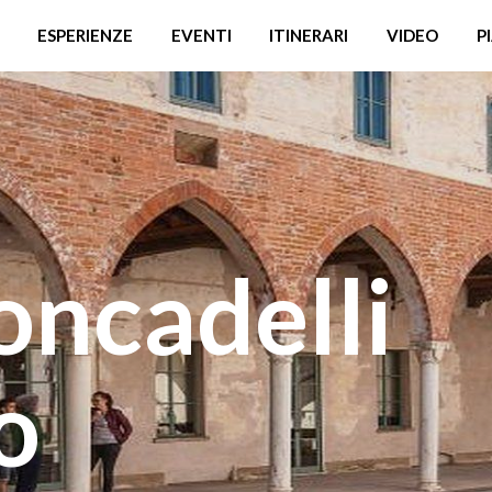
ESPERIENZE
EVENTI
ITINERARI
VIDEO
P
oncadelli
o