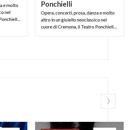
Ponchielli
za e molto
co nel
Opera, concerti, prosa, danza e molto
cuore di Cremona, il Teatro Ponchielli firmato Canonica
altro in un gioiello neoclassico nel
cuore di Cremona, il Teatro Ponchielli firmato Canonica