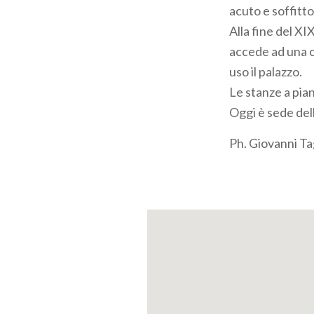
acuto e soffitto
Alla fine del XI
accede ad una c
uso il palazzo.
Le stanze a pia
Oggi è sede dell
Ph. Giovanni Ta