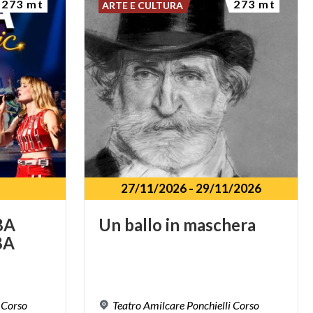
273 mt
273 mt
ARTE E CULTURA
27/11/2026
-
29/11/2026
BA
Un
ballo
in
maschera
BA
 Corso
Teatro Amilcare Ponchielli Corso