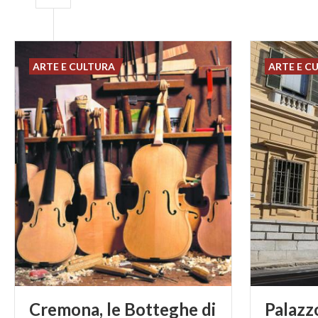
ARTE E CULTURA
ARTE E C
Cremona, le Botteghe di
Palazz