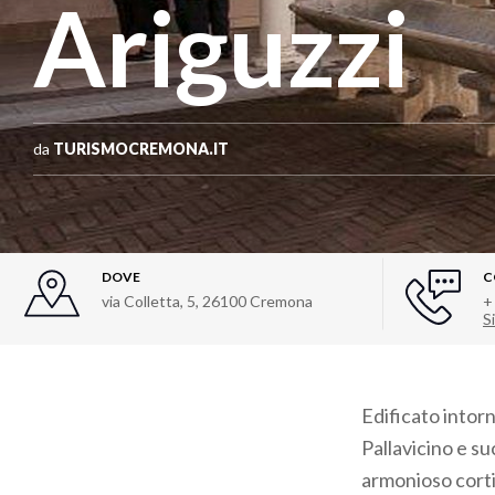
Ariguzzi
da
TURISMOCREMONA.IT
DOVE
C
via Colletta, 5
,
26100
Cremona
+
Si
Edificato intorn
Pallavicino e s
armonioso corti