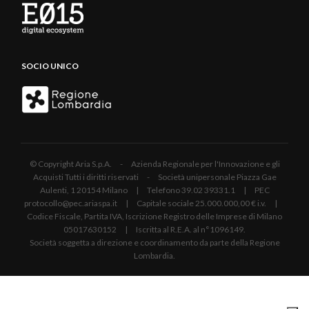
SOCIO UNICO
© Copyright Aria S.p.A. - Azienda Regionale per l'Innovazione e gli
Acquisti Tutti i diritti riservati - Società unipersonale Piazza Gae
Aulenti, 1 20154 Milano | Telefono 39.02 39331.1 | PEC
protocollo@pec.ariaspa.it | Capitale sociale 25.000.000,00 € i.v. |
Codice Fiscale, Partita IVA, Iscrizione Registro delle Imprese di Milano
05017630152 | Iscritta al R.E.A. al n°1096149.
Società soggetta a direzione e coordinamento da parte della Regione
Lombardia.