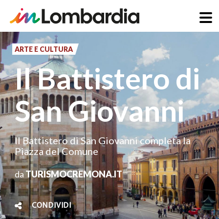
Salta
al
ARTE E CULTURA
contenuto
Il Battistero di
principale
San Giovanni
Il Battistero di San Giovanni completa la
Piazza del Comune
da
TURISMOCREMONA.IT
CONDIVIDI