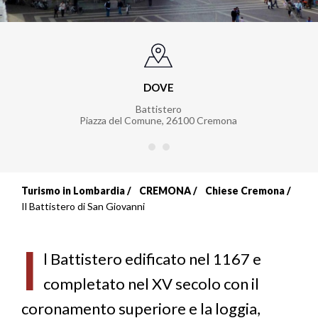
DOVE
Battistero
Piazza del Comune
,
26100
Cremona
Turismo in Lombardia
CREMONA
Chiese Cremona
Briciole
Il Battistero di San Giovanni
di
I
pane
l Battistero edificato nel 1167 e
completato nel XV secolo con il
coronamento superiore e la loggia,