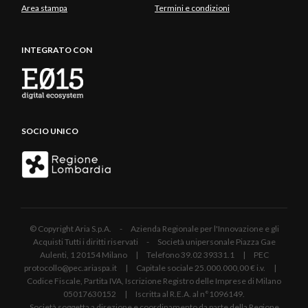
Area stampa
Termini e condizioni
INTEGRATO CON
SOCIO UNICO
© Copyright Aria S.p.A. - Azienda Regionale per l'Innovazione e gli
Acquisti Tutti i diritti riservati - Società unipersonale Piazza Gae
Aulenti, 1 20154 Milano | Telefono 39.02 39331.1 | PEC
protocollo@pec.ariaspa.it | Capitale sociale 25.000.000,00 € i.v. |
Codice Fiscale, Partita IVA, Iscrizione Registro delle Imprese di Milano
05017630152 | Iscritta al R.E.A. al n°1096149.
Società soggetta a direzione e coordinamento da parte della Regione