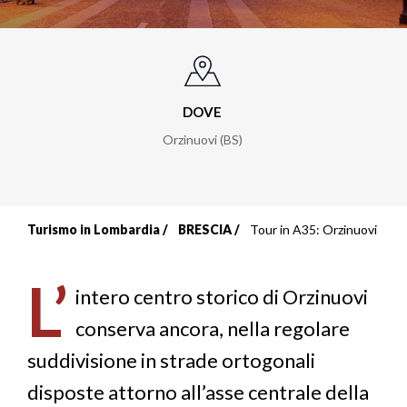
DOVE
Orzinuovi (BS)
Turismo in Lombardia
BRESCIA
Tour in A35: Orzinuovi
Briciole
di
L’
intero centro storico di Orzinuovi
pane
conserva ancora, nella regolare
suddivisione in strade ortogonali
disposte attorno all’asse centrale della