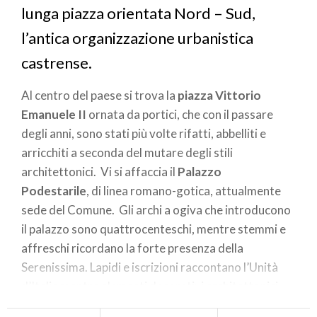
lunga piazza orientata Nord – Sud,
l’antica organizzazione urbanistica
castrense.
Al centro del paese si trova la
piazza Vittorio
Emanuele II
ornata da portici, che con il passare
degli anni, sono stati più volte rifatti, abbelliti e
arricchiti a seconda del mutare degli stili
architettonici. Vi si affaccia il
Palazzo
Podestarile
, di linea romano-gotica, attualmente
sede del Comune. Gli archi a ogiva che introducono
il palazzo sono quattrocenteschi, mentre stemmi e
affreschi ricordano la forte presenza della
Serenissima. Lapidi e iscrizioni raccontano l’Unità
d’Italia mentre elementi decorativi architettonici
risalgono al 1700.