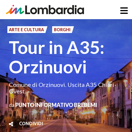
Salta
al
ARTE E CULTURA
BORGHI
contenuto
Tour in A35:
principale
Orzinuovi
Comune di Orzinuovi. Uscita A35 Chiari-
Ovest.
da
PUNTO INFORMATIVO BREBEMI
CONDIVIDI