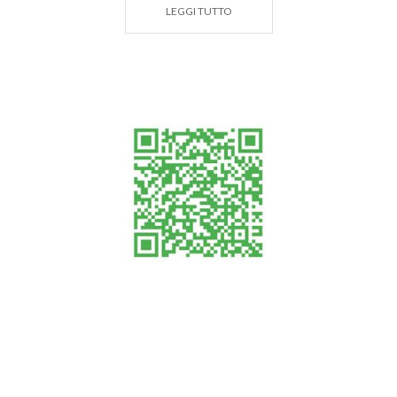
LEGGI TUTTO
Accanto si innalza il
Duomo Santa Maria
Assunta
, l'edificio medioevale più importante
probabilmente costruita nel 1193, fu edificata in
stile gotico con la facciata rivolta a sera ed ha
subito, nel corso dei secoli, diverse modifiche. Nel
1853 viene unita alla chiesa di S. Maria del Carnerio
formando un unico complesso neo gotico. Del ‘600,
quindi di linea rinascimentale – barocca, è l’attuale
facciata. L’interno è a tre navate con cappelle laterali
aggiunte tra il 1601 e il 1604.
Infine
La Rocca di S. Giorgio
(sec. XII – XVI)
rappresenta uno dei pochi avanzi, sicuramente il più
consistente, dell’intero impianto fortificato della
città, pur avendo anch’esso perso, nelle
trasformazioni degli ultimi due secoli, una parte del
suo aspetto militare, rimasto però vivo nel