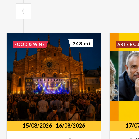
248 mt
FOOD & WINE
ARTE E C
15/08/2026
-
16/08/2026
17/0