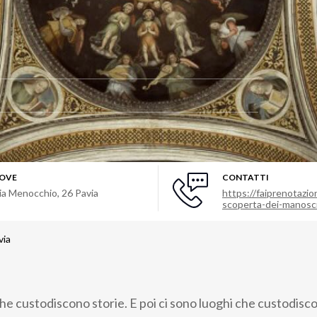
OVE
CONTATTI
ia Menocchio, 26 Pavia
https://faiprenotazio
scoperta-dei-manoscr
via
he custodiscono storie. E poi ci sono luoghi che custodisco