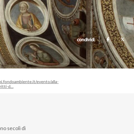
condividi
ni.fondoambiente.it/evento/alla-
itti-d…
no secoli di