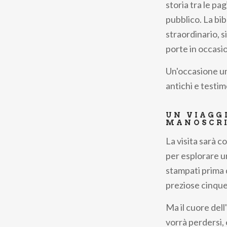
storia tra le pa
pubblico. La bib
straordinario, 
porte in occasi
Un'occasione uni
antichi e testi
UN VIAGG
MANOSCRI
La visita sarà 
per esplorare un
stampati prima d
preziose cinqu
Ma il cuore dell
vorrà perdersi, 