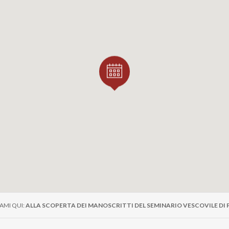
ei fulcri storici della vita religiosa e culturale del territor
to di secoli di acquisizioni, donazioni e lasciti, conserva un 
treccia fede, sapere umanistico e storia locale. Non un mus
esta occasione si apre alla curiosità di chi vuole conoscere 
note.
TTÀ DI LIBRI E CULTURA
 inserisce in un'identità culturale che da sempre caratterizz
a le più antiche d'Europa, sede di archivi, musei e bibliote
zione per appassionati di storia, arte e letteratura. Scoprire
ignifica aggiungere un tassello prezioso a questa narrazion
uti.
AMI QUI:
ALLA SCOPERTA DEI MANOSCRITTI DEL SEMINARIO VESCOVILE DI 