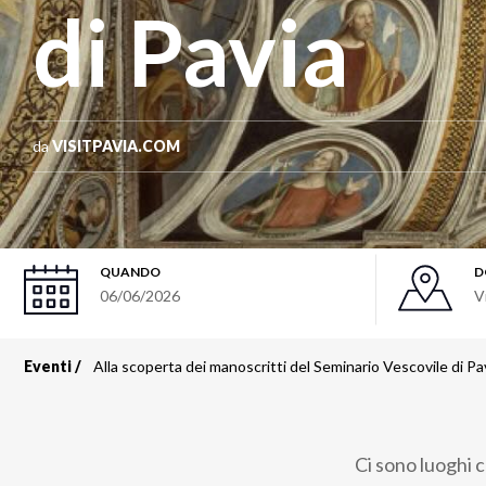
di Pavia
da
VISITPAVIA.COM
QUANDO
D
06/06/2026
V
Eventi
Alla scoperta dei manoscritti del Seminario Vescovile di Pa
Briciole
di
Ci sono luoghi c
pane