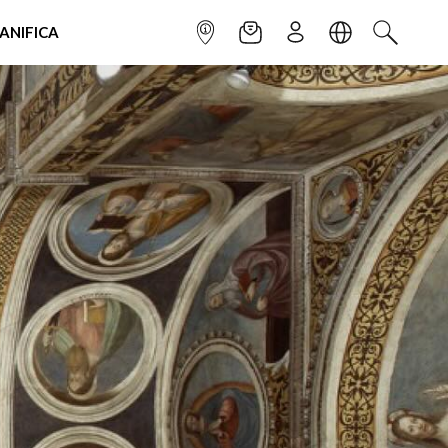
IANIFICA
INFOPOINT
NEWSLETTER
ISCRIVITI
LINGUA
CERCA