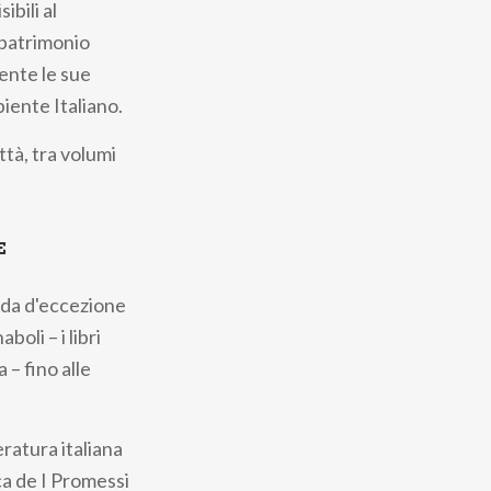
ibili al
 patrimonio
ente le sue
iente Italiano.
ttà, tra volumi
E
ida d'eccezione
oli – i libri
 – fino alle
ratura italiana
ca de I Promessi