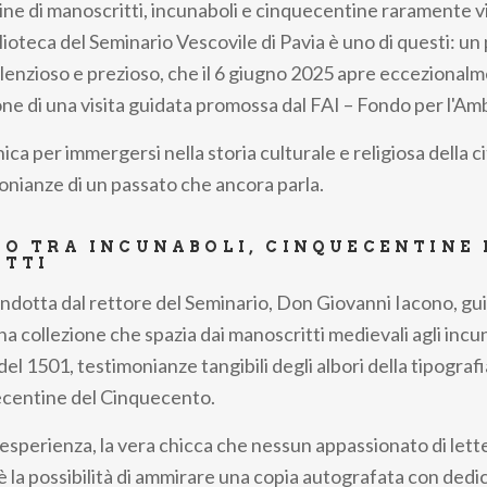
gine di manoscritti, incunaboli e cinquecentine raramente vis
lioteca del Seminario Vescovile di Pavia è uno di questi: un
silenzioso e prezioso, che il 6 giugno 2025 apre eccezionalm
one di una visita guidata promossa dal FAI – Fondo per l'Amb
ca per immergersi nella storia culturale e religiosa della ci
monianze di un passato che ancora parla.
IO TRA INCUNABOLI, CINQUECENTINE 
TTI
condotta dal rettore del Seminario, Don Giovanni Iacono, gu
a collezione che spazia dai manoscritti medievali agli incunab
el 1501, testimonianze tangibili degli albori della tipografia
ecentine del Cinquecento.
'esperienza, la vera chicca che nessun appassionato di lette
è la possibilità di ammirare una copia autografata con dedi