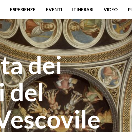
ESPERIENZE
EVENTI
ITINERARI
VIDEO
P
ta dei
 del
Vescovile