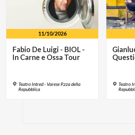
11/10/2026
Fabio
De
Luigi
-
BIOL
-
Gianlu
In
Carne
e
Ossa
Tour
Quest
Teatro Intred - Varese P.zza della
Teatro In
Repubblica
Repubbl