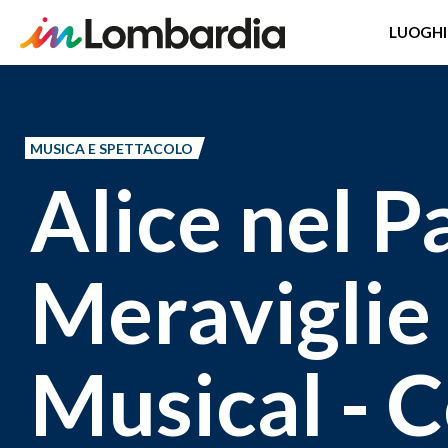
LUOGHI
Salta
al
contenuto
MUSICA E SPETTACOLO
principale
Alice nel P
Meraviglie -
Musical - 