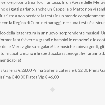
 vero e proprio trionfo di fantasia. In un Paese delle Meravig
no e i gatti parlano, anche un Cappellaio Matto non vi sem
 riusciste a non perdere la testa in un mondo completamente
: con la Regina di Cuori nei paraggi, nessuna testa è al sicu
ico della letteratura in un nuovo, sorprendente musical! Un
former farà rivivere a grandi e bambini le emozioni e le co
e delle Meraviglie sa regalare! Le musiche coinvolgenti, gli
stumi cuciti a mano e le spettacolari scenografie faranno d
menticabile!
a Galleria
€ 28,00
Prima Galleria Laterale
€ 32,00
Prima Ga
issima
€ 40,00
Platea Vip
€ 46,00