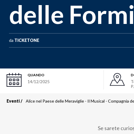
delle Form
da
TICKETONE
QUANDO
D
14/12/2025
T
P
Eventi
Alice nel Paese delle Meraviglie - Il Musical - Compagnia d
Briciole
di
Se sarete curios
pane