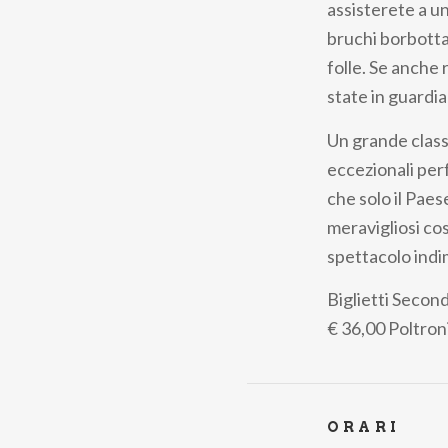
assisterete a un
bruchi borbotta
folle. Se anche
state in guardia
Un grande class
eccezionali per
che solo il Paes
meravigliosi co
spettacolo indi
Biglietti
Second
€ 36,00
Poltron
ORARI