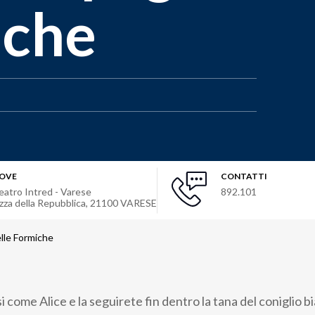
iche
OVE
CONTATTI
eatro Intred - Varese
892.101
.zza della Repubblica
,
21100
VARESE
elle Formiche
i come Alice e la seguirete fin dentro la tana del coniglio b