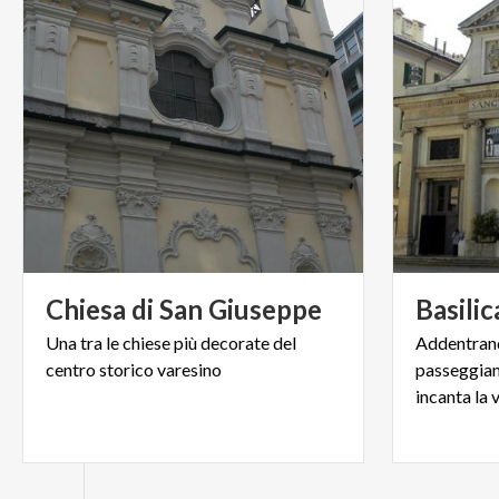
Chiesa
di
San
Giuseppe
Basilic
Una
tra
le
chiese
più
decorate
del
Addentrand
centro
storico
varesino
passeggiand
incanta la 