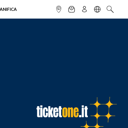
IANIFICA
INFOPOINT
NEWSLETTER
ISCRIVITI
LINGUA
CERCA