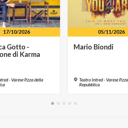
17/10/2026
05/11/2026
ca
Gotto
-
Mario
Biondi
ione
di
Karma
tred - Varese P.zza della
Teatro Intred - Varese P.zza
ica
Repubblica