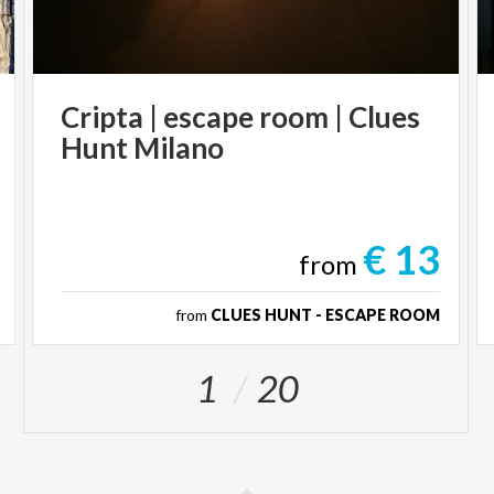
BABY PIT STOP
–
Via Pennati
Intrattenimento per bambini
A cura Libreria tutti giù per terra
Cripta
|
escape
room
|
Clues
Giovedì 4 settembre
Hunt
Milano
FESTA DI VIA CON MUSICA E
INTRATTENIMENTO -
Via Bergamo
€ 13
STOP THE CLOCK -
Via Carlo Alberto
from
A
cura di Amerigo Concept Store
from
CLUES HUNT - ESCAPE ROOM
NOTTE BIANCA -
Piazza Indipendenza
19.00-20.00
1
20
Dj set - DJ Dariock [80's - 90's]
20.00-22.00
Concerto tributo a Vasco Rossi - ANIMAVASCO
Durante tutto l'evento