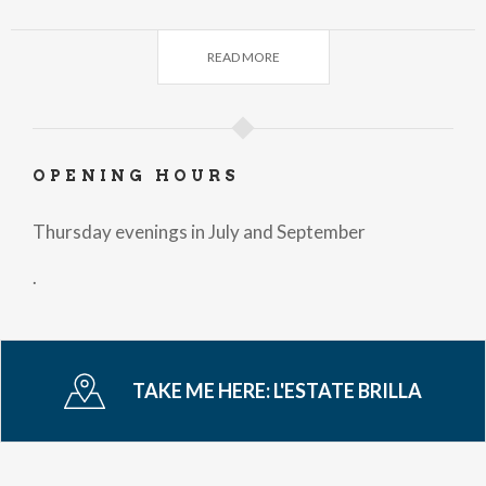
A cura di Forest Monza e La Rinascente
SHOPPING DANZANTE
dalle ore
21.00
alle
23.00 -
READ MORE
via Carlo Alberto 31-36 e Piazza Carrobiolo
Esibizione di salsa e bachata con la scuola
BAILACONMIGO
A cura di Amerigo Concept Store, Martino Midali e Carlo
OPENING HOURS
Alberto District
Per maggiori info
Thursday evenings in July and September
DJ SET -
via Carlo Alberto, 27
.
A cura Bmonza Bistrot
Giovedì 10 luglio
SHOPPING NIGHT CON DJ SET ANNI 80’-90’-00’ -
TAKE ME HERE:
L'ESTATE BRILLA
Largo Mazzini
A cura di Forest Monza e La Rinascente