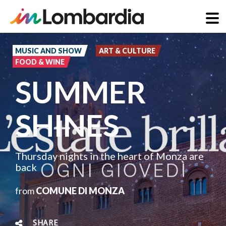
Skip
to
MUSIC AND SHOW
ART & CULTURE
FOOD & WINE
main
SUMMER
content
SHINES
Thursday nights in the heart of Monza are
back
from
COMUNE DI MONZA
SHARE