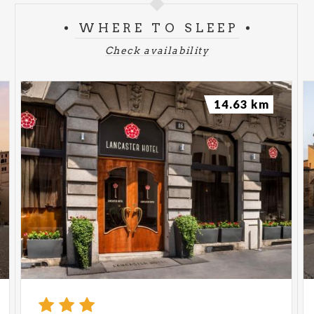
Street food e negozi aperti
WHERE TO SLEEP
Giovedì 11 settembre
Check availability
CONCERTO TRIBUTO 883
- Largo Mazzini -
Centro Storico
14.63 km
BOOGIE WOOGIE -
Piazza Roma
A cura di Il Moderno
APERICENA DANZANTE -
Via Mantegazza
Giovedì 25 settembre
CONCERTO TRIBUTO PINGUINI TATTICI
NUCLEARI -
Piazza Roma
(RINVIATO A DATA DA
DESTINARSI)
SALSA E BACHATA CON LA SCUOLA
"BAILACONMIGO" -
Piazza Roma