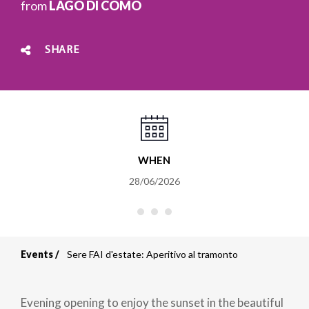
from
LAGO DI COMO
SHARE
WHEN
28/06/2026
Events
Sere FAI d'estate: Aperitivo al tramonto
Breadcrumb
Evening opening to enjoy the sunset in the beautiful