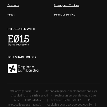
Contacts
Privacy and Cookies
Press
Terms of Service
INTEGRATED WITH
SOLE SHAREHOLDER
© Copyright Aria S.p.A. - Azienda Regionale per l'Innovazione e gli
Acquisti Tutti i diritti riservati - Società unipersonale Piazza Gae
Aulenti, 1 20154 Milano | Telefono 39.02 39331.1 | PEC
protocollo@pec.ariaspa.it | Capitale sociale 25.000.000,00 € i.v. |