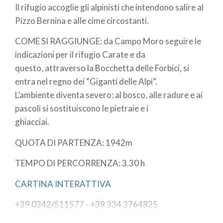
Il rifugio accoglie gli alpinisti che intendono salire al
Pizzo Bernina e alle cime circostanti.
COME SI RAGGIUNGE: da Campo Moro seguire le
indicazioni per il rifugio Carate e da
questo, attraverso la Bocchetta delle Forbici, si
entra nel regno dei “Giganti delle Alpi”.
L’ambiente diventa severo: al bosco, alle radure e ai
pascoli si sostituiscono le pietraie e i
ghiacciai.
QUOTA DI PARTENZA: 1942m
TEMPO DI PERCORRENZA: 3.30 h
CARTINA INTERATTIVA
+39 0342/511577 - +39 334 3764825
marinellibombardieri@caivaltellinese.it