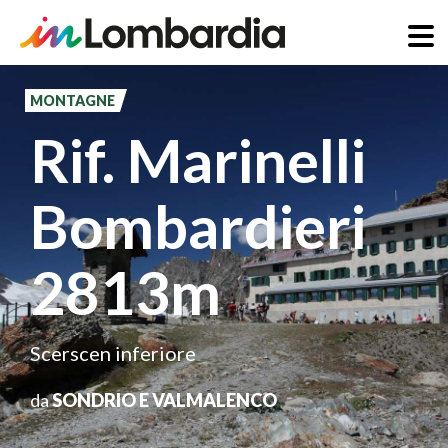
Salta
al
MONTAGNE
contenuto
Rif. Marinelli
principale
Bombardieri
2813m
Scerscen inferiore
da
SONDRIO E VALMALENCO