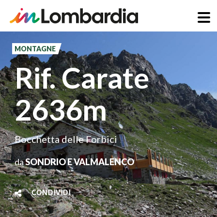
Salta
al
MONTAGNE
contenuto
Rif. Carate
principale
2636m
Bocchetta delle Forbici
da
SONDRIO E VALMALENCO
CONDIVIDI