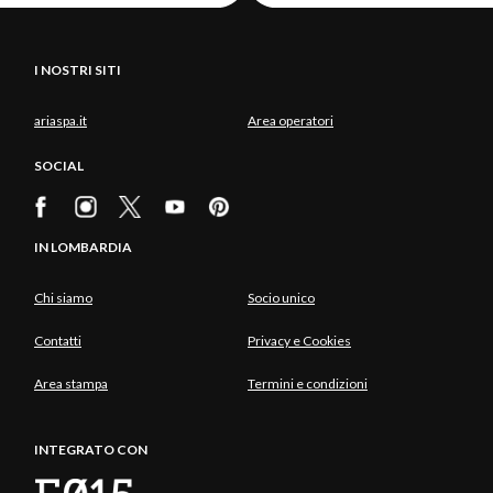
I NOSTRI SITI
ariaspa.it
Area operatori
SOCIAL
IN LOMBARDIA
Chi siamo
Socio unico
Contatti
Privacy e Cookies
Area stampa
Termini e condizioni
INTEGRATO CON