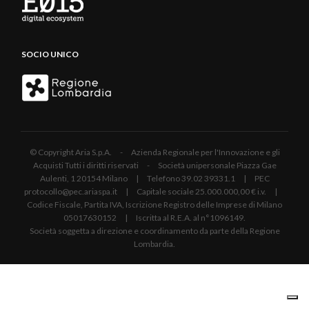
SOCIO UNICO
© Copyright Aria S.p.A. - Azienda Regionale per l'Innovazione e gli
Acquisti Tutti i diritti riservati - Società unipersonale Piazza Gae
Aulenti, 1 20154 Milano | Telefono 39.02 39331.1 | PEC
protocollo@pec.ariaspa.it | Capitale sociale 25.000.000,00 € i.v. |
Codice Fiscale, Partita IVA, Iscrizione Registro delle Imprese di Milano
05017630152 | Iscritta al R.E.A. al n°1096149.
Società soggetta a direzione e coordinamento da parte della Regione
Lombardia.