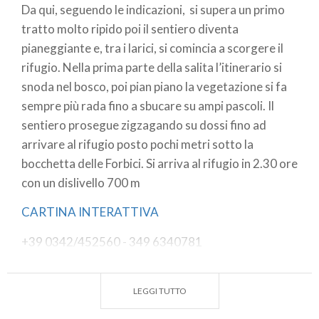
Da qui, seguendo le indicazioni, si supera un primo
tratto molto ripido poi il sentiero diventa
pianeggiante e, tra i larici, si comincia a scorgere il
rifugio. Nella prima parte della salita l’itinerario si
snoda nel bosco, poi pian piano la vegetazione si fa
sempre più rada fino a sbucare su ampi pascoli. Il
sentiero prosegue zigzagando su dossi fino ad
arrivare al rifugio posto pochi metri sotto la
bocchetta delle Forbici. Si arriva al rifugio in 2.30 ore
con un dislivello 700 m
CARTINA INTERATTIVA
+39 0342/452560 - 349 6340781
rifugiocarate2636@gmail.com
LEGGI TUTTO