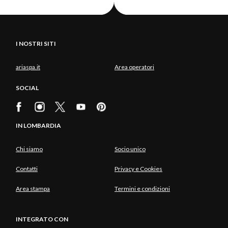
I NOSTRI SITI
ariaspa.it
Area operatori
SOCIAL
IN LOMBARDIA
Chi siamo
Socio unico
Contatti
Privacy e Cookies
Area stampa
Termini e condizioni
INTEGRATO CON