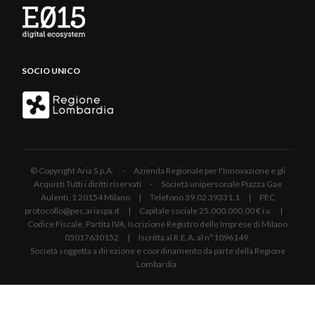
SOCIO UNICO
© Copyright Aria S.p.A. - Azienda Regionale per l'Innovazione e gli
Acquisti Tutti i diritti riservati - Società unipersonale Piazza Gae
Aulenti, 1 20154 Milano | Telefono 39.02 39331.1 | PEC
protocollo@pec.ariaspa.it | Capitale sociale 25.000.000,00 € i.v. |
Codice Fiscale, Partita IVA, Iscrizione Registro delle Imprese di Milano
05017630152 | Iscritta al R.E.A. al n°1096149.
Società soggetta a direzione e coordinamento da parte della Regione
Lombardia.