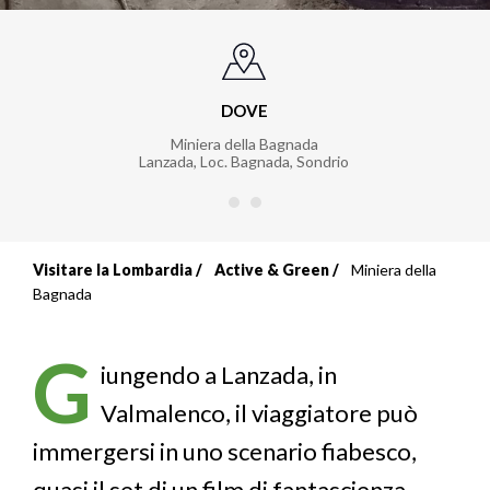
DOVE
Miniera della Bagnada
Lanzada, Loc. Bagnada, Sondrio
Visitare la Lombardia
Active & Green
Miniera della
Briciole
Bagnada
di
G
pane
iungendo a Lanzada, in
Valmalenco, il viaggiatore può
immergersi in uno scenario fiabesco,
quasi il set di un film di fantascienza.