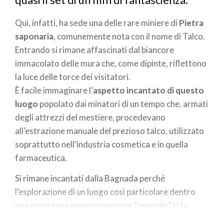
Qui, infatti, ha sede una delle rare miniere di
Pietra
saponaria
, comunemente nota con il nome di Talco.
Entrando si rimane affascinati dal biancore
immacolato delle mura che, come dipinte, riflettono
la luce delle torce dei visitatori.
È facile immaginare l’
aspetto incantato di questo
luogo
popolato dai minatori di un tempo che, armati
degli attrezzi del mestiere, procedevano
all’estrazione manuale del prezioso talco, utilizzato
soprattutto nell’industria cosmetica e in quella
farmaceutica.
Si rimane incantati dalla Bagnada perché
l’esplorazione di un luogo così particolare dentro
una montagna apparentemente “normale” ti fa
sentire come in un
mondo magico
, che la guida sa