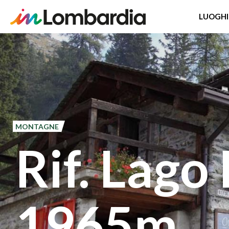
LUOGHI
Salta
al
contenuto
principale
MONTAGNE
Rif. Lago
1965m