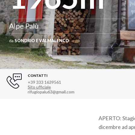
Alpe Palù
da
SONDRIO E VALMALENCO
CONTATTI
+39 333 1639561
Sito ufficiale
rifugiopalu63@gmail.com
APERTO: Stagion
dicembre ad apr