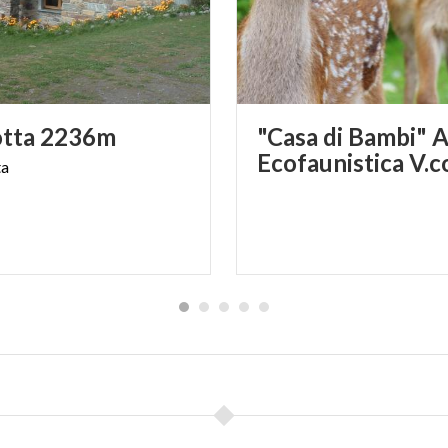
tta
2236m
"Casa di Bambi" A
Ecofaunistica V.c
ta