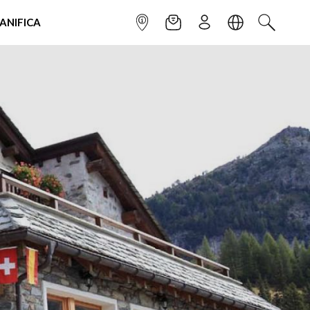
IANIFICA
INFOPOINT
NEWSLETTER
ISCRIVITI
LINGUA
CERCA