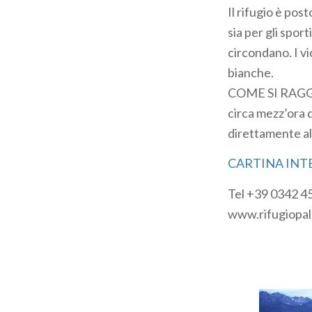
Il rifugio è pos
sia per gli sport
circondano. I vi
bianche.
COME SI RAGGIUN
circa mezz’ora 
direttamente all
CARTINA INT
Tel +39 0342 4
www.rifugiopal