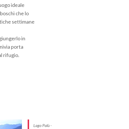
luogo ideale
i boschi che lo
astiche settimane
giungerlo in
nivia porta
l rifugio.
Lago Palù -