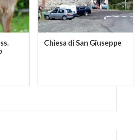
ss.
Chiesa
di
San
Giuseppe
o