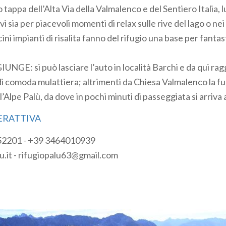
to tappa dell’Alta Via della Valmalenco e del Sentiero Italia, 
ivi sia per piacevoli momenti di relax sulle rive del lago o ne
cini impianti di risalita fanno del rifugio una base per fant
GE: si può lasciare l’auto in località Barchi e da qui rag
di comoda mulattiera; altrimenti da Chiesa Valmalenco la fu
’Alpe Palù, da dove in pochi minuti di passeggiata si arriva a
ERATTIVA
52201 - +39 3464010939
u.it - rifugiopalu63@gmail.com